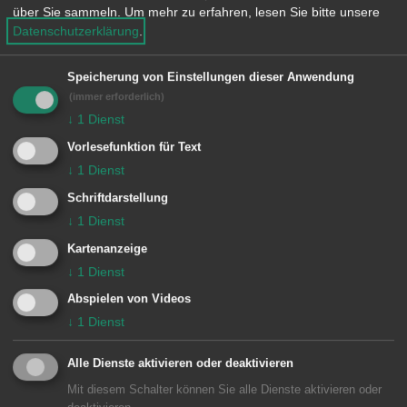
angefordert, diese brachte die Person
über Sie sammeln.
Um mehr zu erfahren, lesen Sie bitte unsere
liegend vom ersten Stock in den
Datenschutzerklärung
.
Rettungswagen.
Speicherung von Einstellungen dieser Anwendung
(immer erforderlich)
Besondere Vorkommnisse:
↓
1
Dienst
Vorlesefunktion für Text
↓
1
Dienst
Schriftdarstellung
Einheiten Feuerwehr Aalen:
↓
1
Dienst
Zugführer vom Dienst
1/11 ELW (ZvD)
Kartenanzeige
1 Aalen
1/33 DLA
↓
1
Dienst
Abspielen von Videos
↓
1
Dienst
Alle Dienste aktivieren oder deaktivieren
Mit diesem Schalter können Sie alle Dienste aktivieren oder