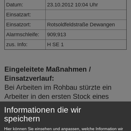
e
Datum:
23.10.2012 10:04 Uhr
n
Einsatzart:
Einsatzort:
Rotsoldfeldstraße Dewangen
Alarmschleife:
909;913
zus. Info:
H SE 1
Eingeleitete Maßnahmen /
Einsatzverlauf:
Bei Arbeiten im Rohbau stürzte ein
Arbeiter in den ersten Stock eines
Rohbaus. Da im Haus keine Treppe
Informationen die wir
angebracht war wurde vom
speichern
Rettungsdienst die Drehleiter
Hier können Sie einsehen und anpassen, welche Information wir