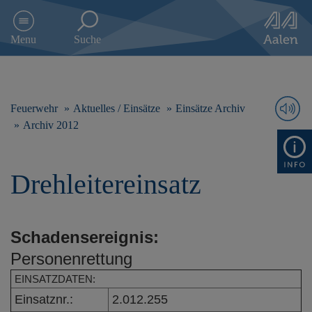
D
i
Menu
Suche
r
e
k
t
z
Feuerwehr
Aktuelles / Einsätze
Einsätze Archiv
u
Archiv 2012
m
I
n
Drehleitereinsatz
h
a
l
t
Schadensereignis:
s
p
Personenrettung
r
i
EINSATZDATEN:
n
Einsatznr.:
2.012.255
g