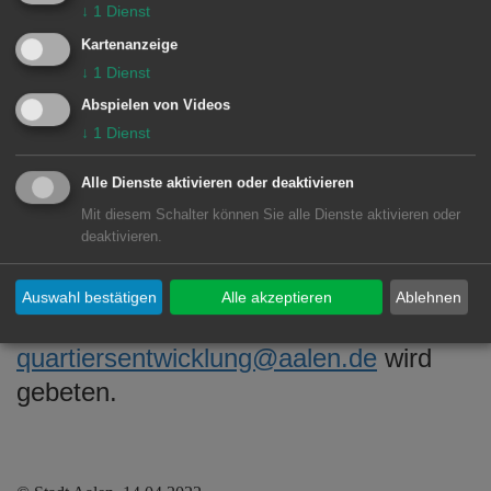
↓
1
Dienst
vorbei am katholischen
Kartenanzeige
Familienzentrum St. Franziskus und
↓
1
Dienst
endet beim Ökumenischen
Abspielen von Videos
Gemeindezentrum Peter und Paul auf
↓
1
Dienst
der Heide. Im Anschluss besteht
wieder die Möglichkeit, sich bei einer
Alle Dienste aktivieren oder deaktivieren
Suppe auszutauschen und Ideen und
Mit diesem Schalter können Sie alle Dienste aktivieren oder
deaktivieren.
Projekte für eine gute Nachbarschaft zu
entwickeln.
Auswahl bestätigen
Alle akzeptieren
Ablehnen
Um Anmeldung unter
quartiersentwicklung@aalen.de
wird
gebeten.