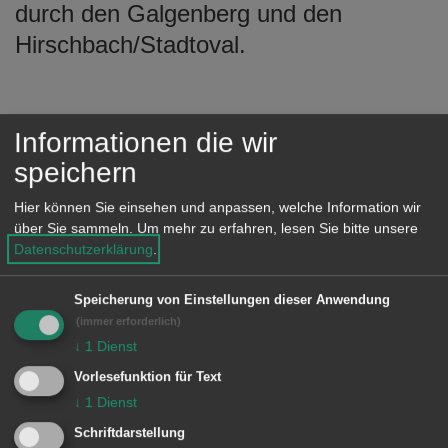
durch den Galgenberg und den
Hirschbach/Stadtoval.
Info
Informationen die wir
speichern
Starten wird der Rundgang am Montag,
Hier können Sie einsehen und anpassen, welche Information wir
25. April um 17.30 Uhr am Treffpunkt
über Sie sammeln.
Um mehr zu erfahren, lesen Sie bitte unsere
Rötenberg. Auch bei diesem Rundgang
Datenschutzerklärung
.
werden Menschen aus der
Speicherung von Einstellungen dieser Anwendung
Bewohnerschaft ihr Quartier vorstellen.
(immer erforderlich)
Es können Fragen an den OB gestellt
↓
1
Dienst
werden und die Nachbarschaft wird
Vorlesefunktion für Text
erlebbar gemacht.
↓
1
Dienst
Die Tour führt durch den Rötenberg,
Schriftdarstellung