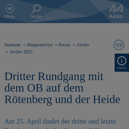
D
i
Menu
Suche
r
e
k
t
z
Startseite
Bürgerservice
Presse
Archiv
u
Archiv 2022
m
I
n
Dritter Rundgang mit
h
a
dem OB auf dem
l
t
Rötenberg und der Heide
s
p
r
i
Am 25. April findet der dritte und letzte
n
g