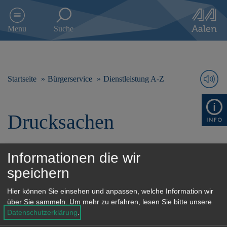
D
i
Menu
Suche
r
e
k
t
z
Startseite
Bürgerservice
Dienstleistung A-Z
u
m
I
Drucksachen
n
h
a
l
Informationen die wir
t
speichern
s
p
Hier können Sie einsehen und anpassen, welche Information wir
r
über Sie sammeln.
Um mehr zu erfahren, lesen Sie bitte unsere
i
Datenschutzerklärung
.
n
g