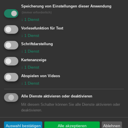
Unsere Anschrift
e
Speicherung von Einstellungen dieser Anwendung
n
(immer erforderlich)
Rathaus Aalen
↓
1
Dienst
Marktplatz 30
Vorlesefunktion für Text
73430
Aalen
↓
1
Dienst
07361 52-0
Schriftdarstellung
presseamt@aalen.de
↓
1
Dienst
Kartenanzeige
Öffnungszeiten Rathaus Aalen
↓
1
Dienst
Abspielen von Videos
Subwebs
↓
1
Dienst
Alle Dienste aktivieren oder deaktivieren
Direktlinks
Mit diesem Schalter können Sie alle Dienste aktivieren oder
deaktivieren.
Facebook
Auswahl bestätigen
Alle akzeptieren
Ablehnen