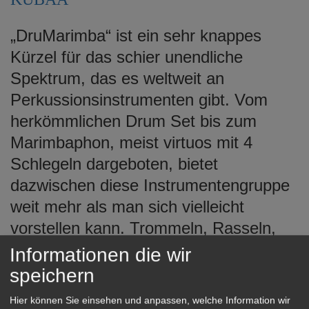
e
n
„DruMarimba“ ist ein sehr knappes
Kürzel für das schier unendliche
Spektrum, das es weltweit an
Perkussionsinstrumenten gibt. Vom
herkömmlichen Drum Set bis zum
Marimbaphon, meist virtuos mit 4
Schlegeln dargeboten, bietet
dazwischen diese Instrumentengruppe
weit mehr als man sich vielleicht
vorstellen kann. Trommeln, Rasseln,
Pauken, Triangel aber auch
Informationen die wir
Haushaltsleitern, also einfach alles,
speichern
was man rhythmisch mit Händen und
Hier können Sie einsehen und anpassen, welche Information wir