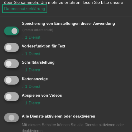
Stöcken bearbeiten kann. Die
über Sie sammeln.
Um mehr zu erfahren, lesen Sie bitte unsere
Datenschutzerklärung
.
Schlagzeugklasse der Musikschule
Aalen von Philipp Schiegl lässt am
Speicherung von Einstellungen dieser Anwendung
Sonntag, 23. Oktober um 11 Uhr im
(immer erforderlich)
Orchestersaal der Musikschule Aalen,
↓
1
Dienst
Georg-Elser-Platz 1, ihre Schlegel
Vorlesefunktion für Text
↓
1
Dienst
wirbeln.
Schriftdarstellung
↓
1
Dienst
Kartenanzeige
INFO:
↓
1
Dienst
Abspielen von Videos
Einlass ab 10.30 Uhr
↓
1
Dienst
Der Eintritt ist frei.
Alle Dienste aktivieren oder deaktivieren
Mit diesem Schalter können Sie alle Dienste aktivieren oder
deaktivieren.