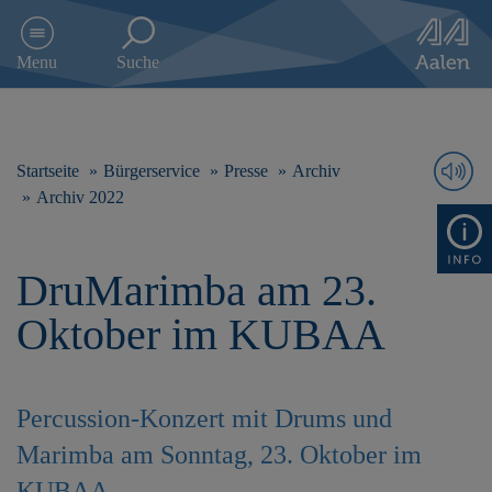
D
i
Menu
Suche
r
e
k
t
z
Startseite
Bürgerservice
Presse
Archiv
u
Archiv 2022
m
I
n
DruMarimba am 23.
h
a
Oktober im KUBAA
l
t
s
p
Percussion-Konzert mit Drums und
r
i
Marimba am Sonntag, 23. Oktober im
n
g
KUBAA