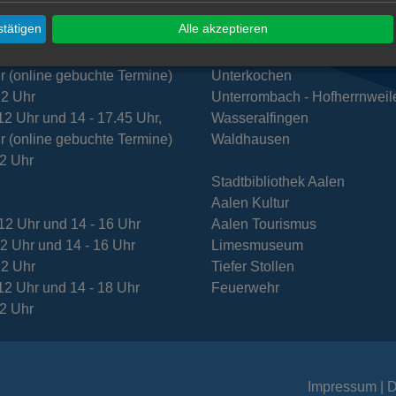
12 Uhr und 14 - 16 Uhr,
Ebnat
tätigen
Alle akzeptieren
r (online gebuchte Termine)
Fachsenfeld
12 Uhr und 14 - 16 Uhr
Hofen
r (online gebuchte Termine)
Unterkochen
12 Uhr
Unterrombach - Hofherrnweil
12 Uhr und 14 - 17.45 Uhr,
Wasseralfingen
r (online gebuchte Termine)
Waldhausen
12 Uhr
Stadtbibliothek Aalen
Aalen Kultur
12 Uhr und 14 - 16 Uhr
Aalen Tourismus
12 Uhr und 14 - 16 Uhr
Limesmuseum
12 Uhr
Tiefer Stollen
12 Uhr und 14 - 18 Uhr
Feuerwehr
12 Uhr
Impressum
D