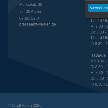
Mo 8.30 - 
Marktplatz 30
Auswahl bes
12 - 14 Uh
73430
Aalen
Di 8.30 - 
07361 52-0
12 - 14 Uh
presseamt@aalen.de
Mi 7.30 - 
Do 8.30 - 
12 - 14 Uh
Fr 8.30 - 
Rathaus
Mo 8.30 - 
Di 8.30 - 
Mi 8.30 - 
Do 8.30 - 
Fr 8.30 - 
© Stadt Aalen 2026