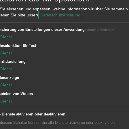
Sie einsehen und anpassen, welche Information wir über Sie sammeln.
 lesen Sie bitte unsere
Datenschutzerklärung
.
icherung von Einstellungen dieser Anwendung
(immer erforderlich)
Dienst
lesefunktion für Text
rat und das Bezirksamt Unterkochen.
Dienst
riftdarstellung
Dienst
tenanzeige
Dienst
pielen von Videos
Dienst
zeiten Rathaus Aalen
Subwebs
e Dienste aktivieren oder deaktivieren
 diesem Schalter können Sie alle Dienste aktivieren oder deaktivieren.
t
Dewangen