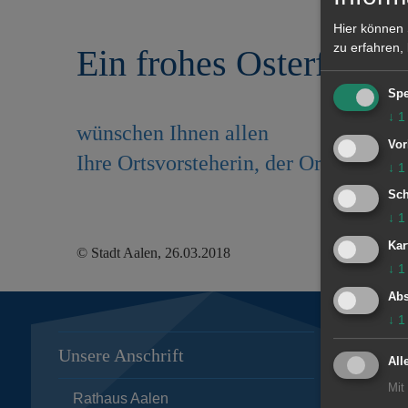
r
e
Hier können 
i
n
zu erfahren,
Ein frohes Osterfest
n
g
e
Spe
n
↓
1
wünschen Ihnen allen
Vor
Ihre Ortsvorsteherin, der Ortschafts
↓
1
Sch
↓
1
Kar
© Stadt Aalen, 26.03.2018
↓
1
Abs
↓
1
Unsere Anschrift
Öffnungs
All
Mit
Rathaus Aalen
Bürgeram