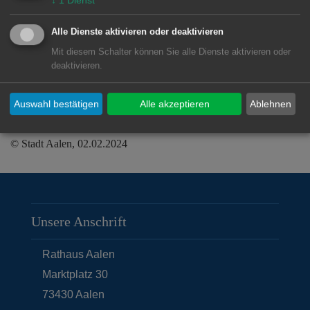
↓
1
Dienst
Anmelden kann man sich bis zum 18.
Alle Dienste aktivieren oder deaktivieren
Februar unter
Mit diesem Schalter können Sie alle Dienste aktivieren oder
quartiersentwicklung@aalen.de
oder
deaktivieren.
unter Telefon 07361 52-1882.
Auswahl bestätigen
Alle akzeptieren
Ablehnen
© Stadt Aalen, 02.02.2024
Unsere Anschrift
Rathaus Aalen
Marktplatz 30
73430
Aalen