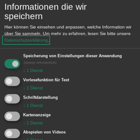
Informationen die wir
Das Ergebnis wird Ende Mai in den
speichern
Aalener Quartieren zu sehen sein.
Hier können Sie einsehen und anpassen, welche Information wir
über Sie sammeln.
Um mehr zu erfahren, lesen Sie bitte unsere
Datenschutzerklärung
.
INFO:
Speicherung von Einstellungen dieser Anwendung
Termin: Samstag, 24. Februar, 10 bis
(immer erforderlich)
13 Uhr, kleiner Sitzungssaal, Rathaus
↓
1
Dienst
Aalen.
Vorlesefunktion für Text
Eingeladen zu dem kostenfreien
↓
1
Dienst
Workshop sind Aalener*innen aller
Schriftdarstellung
↓
1
Dienst
Altersklassen. Für die Verpflegung wird
Kartenanzeige
gesorgt sein. Zusätzlich wird für die
↓
1
Dienst
kleinsten eine Kinderbetreuung
Abspielen von Videos
angeboten.