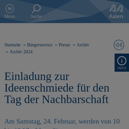
D
i
Menu
Suche
r
e
k
t
z
Startseite
Bürgerservice
Presse
Archiv
u
Archiv 2024
m
I
n
Einladung zur
h
a
Ideenschmiede für den
l
t
Tag der Nachbarschaft
s
p
r
i
Am Samstag, 24. Februar, werden von 10
n
g