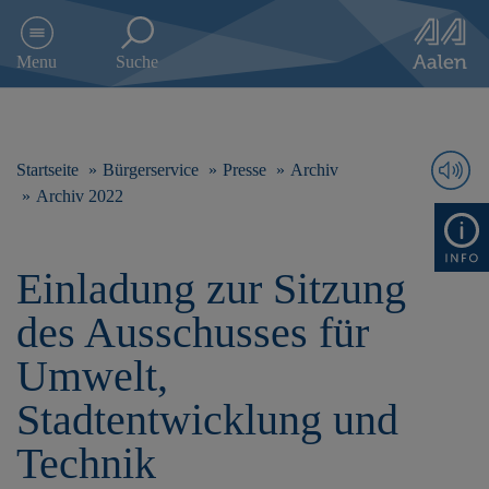
D
i
Menu
Suche
r
e
k
t
z
Startseite
Bürgerservice
Presse
Archiv
u
Archiv 2022
m
I
n
Einladung zur Sitzung
h
a
des Ausschusses für
l
t
Umwelt,
s
p
Stadtentwicklung und
r
i
Technik
n
g