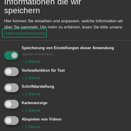
Informationen die wir
vorhabenbezogenen Bebauungsplan
speichern
gem. § 12 BauGB
- Aufstellungsbeschluss gem. § 2
Hier können Sie einsehen und anpassen, welche Information wir
über Sie sammeln.
Um mehr zu erfahren, lesen Sie bitte unsere
BauGB
Datenschutzerklärung
.
Bebauungsplan
"Feuerwehrgelände
Speicherung von Einstellungen dieser Anwendung
(immer erforderlich)
Kocherwiesen" im Planbereich
↓
1
Dienst
73-01, Plan Nr. 73-01/2 in Aalen-
Vorlesefunktion für Text
Wasseralfingen und einer
↓
1
Dienst
Satzung über örtliche
Schriftdarstellung
Bauvorschriften für das
↓
1
Dienst
Bebauungsplangebiet Plan Nr.
Kartenanzeige
73-01/2 und Änderung des
↓
1
Dienst
Flächennutzungsplans für die
Abspielen von Videos
↓
1
Dienst
Verwaltungsgemeinschaft im