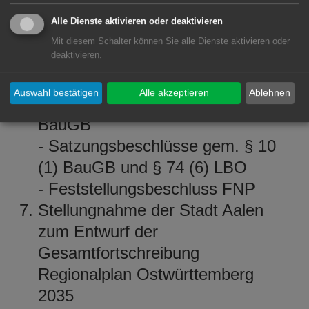
Bereich "Feuerwehrgelände
Alle Dienste aktivieren oder deaktivieren
Kocherwiesen" (74. FNP-
Mit diesem Schalter können Sie alle Dienste aktivieren oder
deaktivieren.
Änderung)
- Prüfung der abgegebenen
Auswahl bestätigen
Alle akzeptieren
Ablehnen
Stellungnahmen gem. § 3 (2)
BauGB
- Satzungsbeschlüsse gem. § 10
(1) BauGB und § 74 (6) LBO
- Feststellungsbeschluss FNP
Stellungnahme der Stadt Aalen
zum Entwurf der
Gesamtfortschreibung
Regionalplan Ostwürttemberg
2035