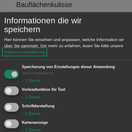
Bauflächenkulisse
Informationen die wir
12:00 – 13:00 Uhr Mittagspause
speichern
Landschaftsplan im Zuge der
Hier können Sie einsehen und anpassen, welche Information wir
über Sie sammeln.
Um mehr zu erfahren, lesen Sie bitte unsere
FNP-Gesamtfortschreibung
Datenschutzerklärung
.
2030 – Zielsetzungen, Inhalte
und Verfahren
Speicherung von Einstellungen dieser Anwendung
(immer erforderlich)
↓
1
Dienst
Vorlesefunktion für Text
Aalen, 05.09.2022
↓
1
Dienst
Brütting
Schriftdarstellung
↓
1
Dienst
Oberbürgermeister
Kartenanzeige
Hinweis:
Alle Räumlichkeiten sind
↓
1
Dienst