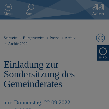
D
i
Menu
Suche
r
e
k
t
z
Startseite
Bürgerservice
Presse
Archiv
u
Archiv 2022
m
I
n
Einladung zur
h
a
Sondersitzung des
l
t
Gemeinderates
s
p
r
i
am: Donnerstag, 22.09.2022
n
g