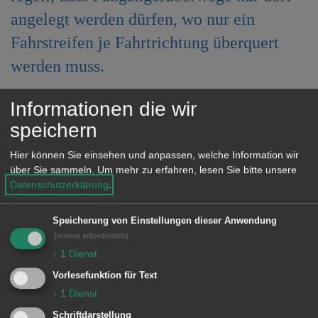
angelegt werden dürfen, wo nur ein
Fahrstreifen je Fahrtrichtung überquert
werden muss.
Im genannten Bereich der
Informationen die wir
Kolpingstraße ist diese Voraussetzung
speichern
jedoch nicht erfüllt, nachdem dort
Hier können Sie einsehen und anpassen, welche Information wir
derzeit sowohl eine Linksabbiegespur
über Sie sammeln.
Um mehr zu erfahren, lesen Sie bitte unsere
Datenschutzerklärung
.
als auch eine Geradeaus-/ Rechtsspur
vorhanden ist.
Speicherung von Einstellungen dieser Anwendung
(immer erforderlich)
Die nicht regelkonforme Ausgestaltung
↓
1
Dienst
des Fußgängerüberweges ist darauf
Vorlesefunktion für Text
↓
1
Dienst
zurückzuführen, dass die
Schriftdarstellung