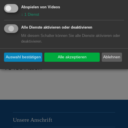
Weitere Informationen:
Abspielen von Videos
www.elektroauto-aalen.de
↓
1
Dienst
Alle Dienste aktivieren oder deaktivieren
Unsere Anschrift
Mit diesem Schalter können Sie alle Dienste aktivieren oder
deaktivieren.
Agenda-Büro Rathaus
Marktplatz 30
Auswahl bestätigen
Alle akzeptieren
Ablehnen
73430 Aalen
Unsere Anschrift