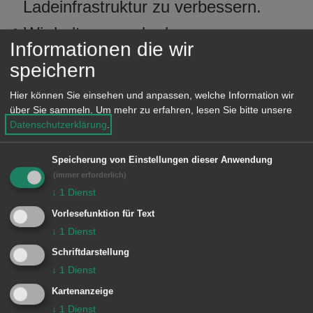
Ladeinfrastruktur zu verbessern.
Wir halten gerade den
Informationen die wir
innerstädtischen Lieferverkehr,
speichern
Pflegedienste, Taxifahrten, priv.
Zweitwagen und regionale
Hier können Sie einsehen und anpassen, welche Information wir
über Sie sammeln.
Um mehr zu erfahren, lesen Sie bitte unsere
Handwerksfahrten für wichtige
Datenschutzerklärung
.
Einsatzgebiete von Elektromobilität
und wollen darauf aufmerksam
Speicherung von Einstellungen dieser Anwendung
(immer erforderlich)
machen.
↓
1
Dienst
Ansprechpartner:
Vorlesefunktion für Text
↓
1
Dienst
Herr Martin von Wachter und Herr
Schriftdarstellung
Andreas Wolf
↓
1
Dienst
info@elektroauto-aalen.de
Kartenanzeige
↓
1
Dienst