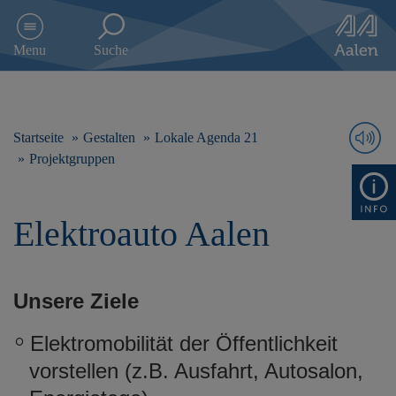
D
i
Menu
Suche
r
e
k
t
z
Startseite
Gestalten
Lokale Agenda 21
u
Projektgruppen
m
I
n
Elektroauto Aalen
h
a
l
t
Unsere Ziele
s
p
r
Elektromobilität der Öffentlichkeit
i
vorstellen (z.B. Ausfahrt, Autosalon,
n
g