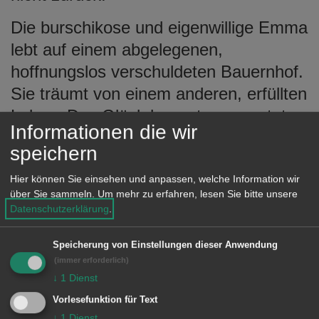
Die burschikose und eigenwillige Emma
lebt auf einem abgelegenen,
hoffnungslos verschuldeten Bauernhof.
Sie träumt von einem anderen, erfüllten
Leben. Das Glück kommt unerwartet:
Informationen die wir
der sterbenskranke Max fliegt auf der
speichern
Flucht mit gestohlenem Geld und
geklautem Auto aus der Kurve und
Hier können Sie einsehen und anpassen, welche Information wir
über Sie sammeln.
Um mehr zu erfahren, lesen Sie bitte unsere
landet auf dem Hof. Ehe sie sich
Datenschutzerklärung
.
versieht, hat Emma eine Plastiktüte
voller Geldscheine in den Händen und
Speicherung von Einstellungen dieser Anwendung
(immer erforderlich)
einen Mann im Bett.
↓
1
Dienst
Doch das Glück bleibt nicht ungestört:
Vorlesefunktion für Text
der bestohlene Autohändler taucht auf
↓
1
Dienst