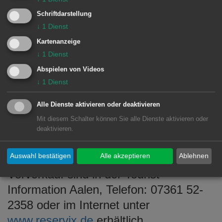
und auch der schon lange vergebens
Schriftdarstellung
um Emma werbende Ortspolizist. So
↓
1
Dienst
nimmt das Schicksal seinen Lauf und
Kartenanzeige
↓
1
Dienst
die Handlung der Geschichte steuert
Abspielen von Videos
einem überraschenden Ende entgegen.
↓
1
Dienst
Alle Dienste aktivieren oder deaktivieren
Infos und Kartenvorverkauf
Mit diesem Schalter können Sie alle Dienste aktivieren oder
deaktivieren.
Der Theaterabend in der Stadthalle
Auswahl bestätigen
Alle akzeptieren
Ablehnen
Aalen beginnt um 20 Uhr. Karten im
Vorverkauf sind in der Tourist-
Information Aalen, Telefon: 07361 52-
2358 oder im Internet unter
www.reservix.de
erhältlich.