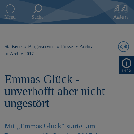
D
i
Menu
Suche
r
e
k
t
z
Startseite
Bürgerservice
Presse
Archiv
u
Archiv 2017
m
I
n
Emmas Glück -
h
a
unverhofft aber nicht
l
t
ungestört
s
p
r
i
Mit „Emmas Glück“ startet am
n
g