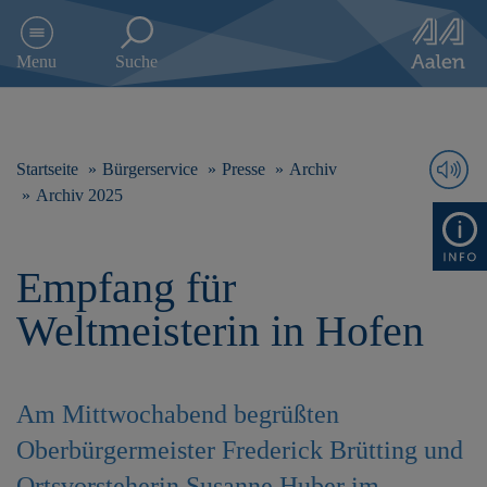
D
i
Menu
Suche
r
e
k
t
z
Startseite
Bürgerservice
Presse
Archiv
u
Archiv 2025
m
I
n
Empfang für
h
a
Weltmeisterin in Hofen
l
t
s
p
Am Mittwochabend begrüßten
r
i
Oberbürgermeister Frederick Brütting und
n
g
Ortsvorsteherin Susanne Huber im