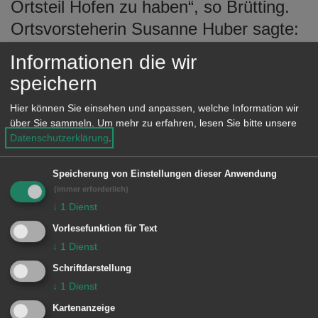
Ortsteil Hofen zu haben“, so Brütting.
Ortsvorsteherin Susanne Huber sagte:
„Heute Abend trifft eine amtierende
Informationen die wir
Weltmeisterin aus Hofen auf einen
speichern
ehemaligen Weltmeister aus Hofen. Es
Hier können Sie einsehen und anpassen, welche Information wir
ist bewundernswert, mit welcher
über Sie sammeln.
Um mehr zu erfahren, lesen Sie bitte unsere
Hingabe und mit welchem Engagement
Datenschutzerklärung
.
Sie ihre sportlichen Ziele verfolgen.“
Speicherung von Einstellungen dieser Anwendung
Huber erinnerte an die sportlichen
(immer erforderlich)
Erfolge der Hofeners Patriz Ilg, der
↓
1
Dienst
1983 bei den
Vorlesefunktion für Text
Leichtathletikweltmeisterschaften in
↓
1
Dienst
Helsinki im 3.000 Meter Hindernislauf
Schriftdarstellung
↓
1
Dienst
die Goldmedaille gewonnen hatte. Der
Kartenanzeige
ehemalige Ortsvorsteher von Hofen