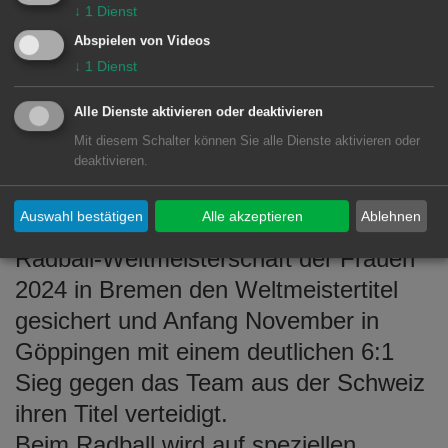
↓
1
Dienst
war ebenfalls gekommen, um den
Abspielen von Videos
Erfolg der Radsportlerinnen zu feiern.
↓
1
Dienst
Zusammen mit ihrer Spielpartnerin
Alle Dienste aktivieren oder deaktivieren
Danielle Holzer vom RVC Prechtal
Mit diesem Schalter können Sie alle Dienste aktivieren oder
bildet Judith Wolf die
deaktivieren.
Spielgemeinschaft Hofen/Prechtal.
Auswahl bestätigen
Alle akzeptieren
Ablehnen
Wolf und Holzer hatten sich bei der
Radball-Weltmeisterschaft der Frauen
2024 in Bremen den Weltmeistertitel
gesichert und Anfang November in
Göppingen mit einem deutlichen 6:1
Sieg gegen das Team aus der Schweiz
ihren Titel verteidigt.
Beim Radball wird auf speziellen