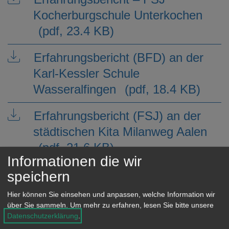
e
Kocherburgschule Unterkochen
n
(pdf, 23.4 KB)
Erfahrungsbericht (BFD) an der
Karl-Kessler Schule
Wasseralfingen
(pdf, 18.4 KB)
Erfahrungsbericht (FSJ) an der
städtischen Kita Milanweg Aalen
(pdf, 21.6 KB)
Informationen die wir
Erfahrungsbericht BFD Kita
speichern
Hokuspokus Wasseralfingen
(pdf,
Hier können Sie einsehen und anpassen, welche Information wir
21.3 KB)
über Sie sammeln.
Um mehr zu erfahren, lesen Sie bitte unsere
Datenschutzerklärung
.