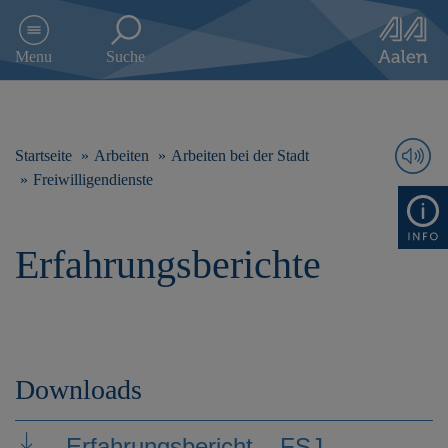
D
i
Menu
Suche
r
e
k
t
z
Startseite
Arbeiten
Arbeiten bei der Stadt
u
Freiwilligendienste
m
I
n
Erfahrungsberichte
h
a
l
t
s
p
r
Downloads
i
n
g
Erfahrungsbericht – FSJ