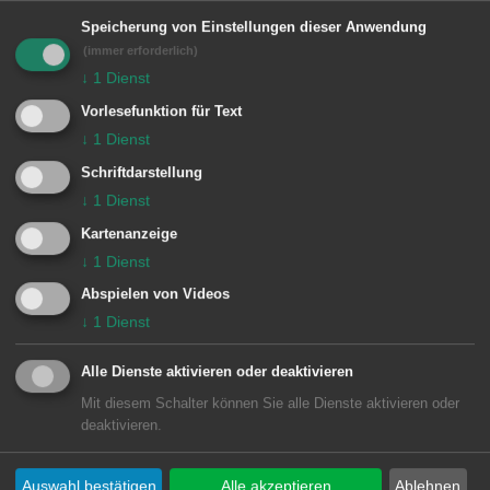
Speicherung von Einstellungen dieser Anwendung
Weitere Inhalte
(immer erforderlich)
↓
1
Dienst
Aufgabengebiet
Vorlesefunktion für Text
↓
1
Dienst
7 Gründe einen Freiwilligendienst zu
Schriftdarstellung
leisten
↓
1
Dienst
Kartenanzeige
Erfahrungsberichte
↓
1
Dienst
Abspielen von Videos
zurück zum Hauptartikel
↓
1
Dienst
Alle Dienste aktivieren oder deaktivieren
Mit diesem Schalter können Sie alle Dienste aktivieren oder
deaktivieren.
Auswahl bestätigen
Alle akzeptieren
Ablehnen