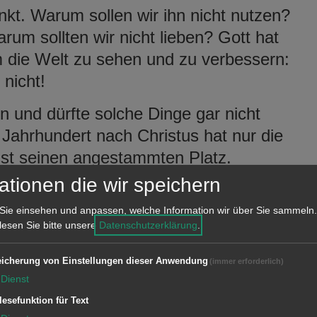
kt. Warum sollen wir ihn nicht nutzen?
um sollten wir nicht lieben? Gott hat
die Welt zu sehen und zu verbessern:
nicht!
n und dürfte solche Dinge gar nicht
Jahrhundert nach Christus hat nur die
st seinen angestammten Platz.
en zugänglich. Frauen gelten wenig
ationen die wir speichern
 Aberglaube, Willkür, Dumpfheit und
Sie einsehen und anpassen, welche Information wir über Sie sammeln.
Mädchen! Erdreistet sich
 lesen Sie bitte unsere
Datenschutzerklärung
.
 lieben!
icherung von Einstellungen dieser Anwendung
(immer erforderlich)
 Latein und Griechisch und die
Dienst
Gerold, einziger Freund und Beschützer
lesefunktion für Text