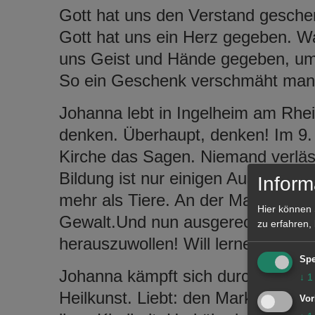
Gott hat uns den Verstand geschen
Gott hat uns ein Herz gegeben. War
uns Geist und Hände gegeben, um 
So ein Geschenk verschmäht man 
Johanna lebt in Ingelheim am Rhei
denken. Überhaupt, denken! Im 9. 
Kirche das Sagen. Niemand verläs
Bildung ist nur einigen Auserwählt
Inform
mehr als Tiere. An der Macht sind
Hier können 
Gewalt.Und nun ausgerechnet ein 
zu erfahren,
herauszuwollen! Will lernen, leben,
Spe
Johanna kämpft sich durch. Lernt:
↓
1
Heilkunst. Liebt: den Markgrafen 
Vor