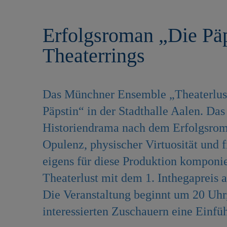
r
e
i
n
Erfolgsroman „Die Päp
n
g
Theaterrings
e
n
Das Münchner Ensemble „Theaterlust
Päpstin“ in der Stadthalle Aalen. Das
Historiendrama nach dem Erfolgsro
Opulenz, physischer Virtuosität und
eigens für diese Produktion komponie
Theaterlust mit dem 1. Inthegapreis 
Die Veranstaltung beginnt um 20 Uhr
interessierten Zuschauern eine Einfü