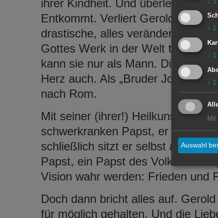
ihrer Kindheit. Und überlebt: den
↓
1
Entkommt. Verliert Gerold, den in
Sch
↓
1
drastische, alles verändernde Einsi
Kar
Gottes Werk in der Welt tun will, 
↓
1
kann sie nur als Mann. Die Haare a
Abs
Herz auch. Als „Bruder Johannes“ 
↓
1
nach Rom.
All
Mit seiner (ihrer!) Heilkunst kurie
Mit
schwerkranken Papst, er wird sein
schließlich sitzt er selbst auf dem 
Auswahl bes
Papst, ein Papst des Volkes. Und 
Vision wahr werden: Frieden und Fre
Doch dann bricht alles auf. Gerold
für möglich gehalten. Und die Liebe