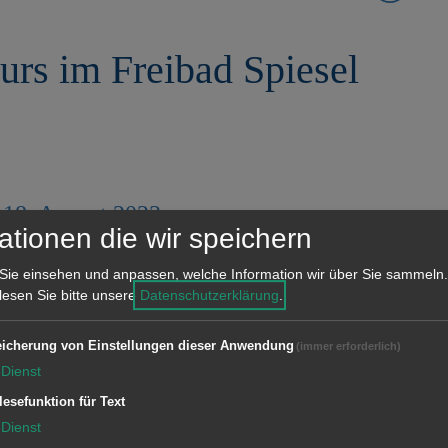
s im Freibad Spiesel
s 18. August 2023
ationen die wir speichern
b 7 Jahren mit jeweils 10 Einheiten von
Sie einsehen und anpassen, welche Information wir über Sie sammeln.
 lesen Sie bitte unsere
Datenschutzerklärung
.
icherung von Einstellungen dieser Anwendung
(immer erforderlich)
Dienst
lesefunktion für Text
Dienst