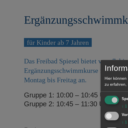
r
e
i
n
Ergänzungsschwimmkur
n
g
e
n
für Kinder ab 7 Jahren
Das Freibad Spiesel bietet vom 7. bi
Inform
Ergänzungsschwimmkurse für Kinder a
Hier können 
Montag bis Freitag an.
zu erfahren,
Gruppe 1: 10:00 – 10:45 Uhr
Spe
Gruppe 2: 10:45 – 11:30 Uhr
↓
1
Vor
↓
1