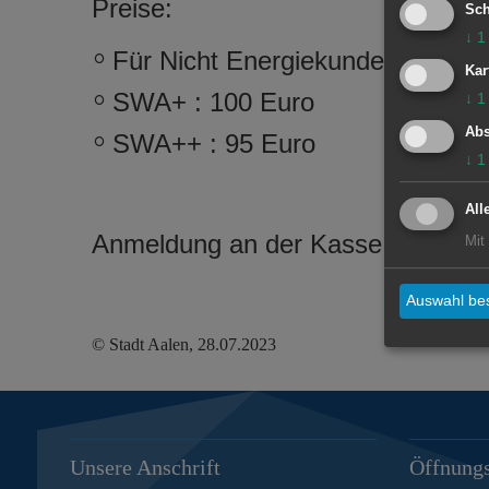
Preise:
Sch
↓
1
Für Nicht Energiekunden : 105 
Kar
SWA+ : 100 Euro
↓
1
Abs
SWA++ : 95 Euro
↓
1
All
Anmeldung an der Kasse des Freib
Mit
Auswahl bes
© Stadt Aalen, 28.07.2023
Unsere Anschrift
Öffnungs