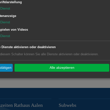
riftdarstellung
Dienst
Euro
tenanzeige
Dienst
pielen von Videos
Dienst
e Dienste aktivieren oder deaktivieren
ad Spiesel.
 diesem Schalter können Sie alle Dienste aktivieren oder deaktivieren.
tätigen
Alle akzeptieren
zeiten Rathaus Aalen
Subwebs