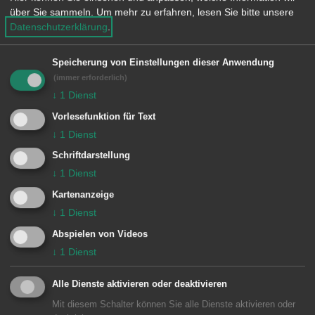
Eichenprozessionsspinner an einem
über Sie sammeln.
Um mehr zu erfahren, lesen Sie bitte unsere
Datenschutzerklärung
.
Baum aufgefunden. Die Feuerwehr
erkundete die Lage. Dabei wurde eine
Speicherung von Einstellungen dieser Anwendung
Ungefährliche Raupenart festgestellt.
(immer erforderlich)
↓
1
Dienst
Besondere Vorkommnisse:
Vorlesefunktion für Text
↓
1
Dienst
Schriftdarstellung
↓
1
Dienst
Einheiten Feuerwehr Aalen:
Kartenanzeige
Zugführer vom Dienst
1/11 ELW (ZvD)
↓
1
Dienst
Abspielen von Videos
↓
1
Dienst
Alle Dienste aktivieren oder deaktivieren
Mit diesem Schalter können Sie alle Dienste aktivieren oder