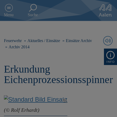
D
i
Menu
Suche
r
e
k
t
z
Feuerwehr
Aktuelles / Einsätze
Einsätze Archiv
u
Archiv 2014
m
I
n
Erkundung
h
a
Eichenprozessionsspinner
l
t
s
p
r
i
(© Rolf Erhardt)
n
g