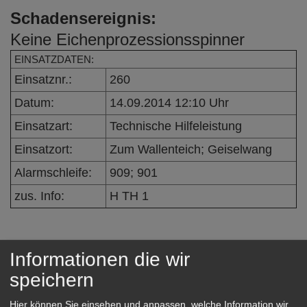
e
Schadensereignis:
n
Keine Eichenprozessionsspinner
EINSATZDATEN:
Einsatznr.:
260
Datum:
14.09.2014 12:10 Uhr
Einsatzart:
Technische Hilfeleistung
Einsatzort:
Zum Wallenteich; Geiselwang
Alarmschleife:
909; 901
zus. Info:
H TH 1
Eingeleitete Maßnahmen /
Informationen die wir
Einsatzverlauf:
speichern
Es wurde eine Art
Hier können Sie einsehen und anpassen, welche Information wir