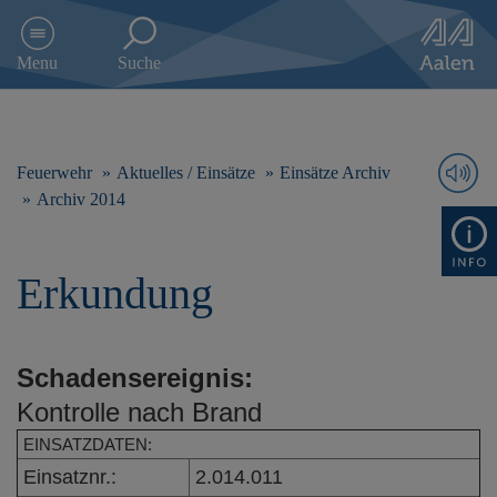
D
i
Menu
Suche
r
e
k
t
z
Feuerwehr
Aktuelles / Einsätze
Einsätze Archiv
u
Archiv 2014
m
I
n
Erkundung
h
a
l
t
Schadensereignis:
s
p
Kontrolle nach Brand
r
i
EINSATZDATEN:
n
Einsatznr.:
2.014.011
g