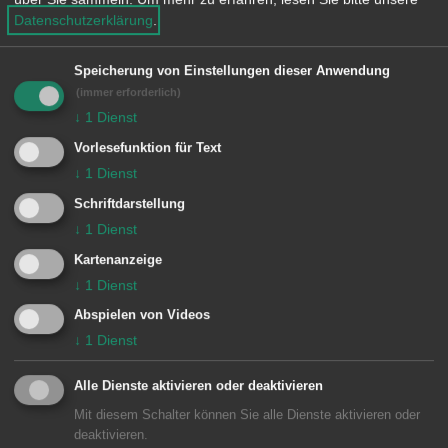
keine Glutnester gefunden werden.
Datenschutzerklärung
.
Besondere Vorkommnisse:
Speicherung von Einstellungen dieser Anwendung
(immer erforderlich)
↓
1
Dienst
Vorlesefunktion für Text
Einheiten Feuerwehr Aalen:
↓
1
Dienst
Kommando
1/10 KDOW
Schriftdarstellung
Zugführer vom Dienst
1/11 ELW (ZvD)
↓
1
Dienst
Kartenanzeige
1 Aalen
1/44 LF 16/12
↓
1
Dienst
Abspielen von Videos
↓
1
Dienst
Alle Dienste aktivieren oder deaktivieren
Mit diesem Schalter können Sie alle Dienste aktivieren oder
deaktivieren.