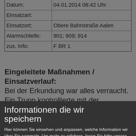
e
Datum:
04.01.2014 08:42 Uhr
n
Einsatzart:
Einsatzort:
Obere Bahnstraße Aalen
Alarmschleife:
901; 909; 914
zus. Info:
F BR 1
Eingeleitete Maßnahmen /
Einsatzverlauf:
Bei der Erkundung war alles verraucht.
Ein Trupp kontrollierte mit der
Informationen die wir
Wärmebildkamera die Einsatzstelle und
speichern
sucht nach Glutnestern. gleichzeitig
wurde die Wohnung belüftet. Es konnte
Hier können Sie einsehen und anpassen, welche Information wir
über Sie sammeln.
Um mehr zu erfahren, lesen Sie bitte unsere