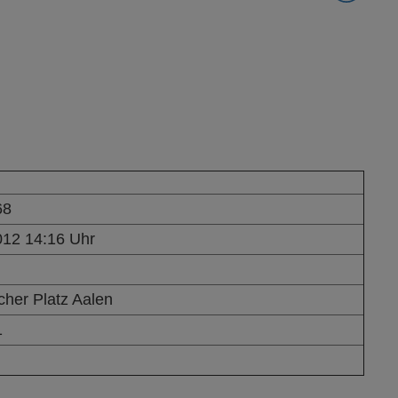
68
012 14:16 Uhr
cher Platz Aalen
1