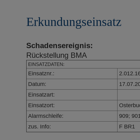
r
e
i
n
Erkundungseinsatz
n
g
e
n
Schadensereignis:
Rückstellung BMA
EINSATZDATEN:
Einsatznr.:
2.012.1
Datum:
17.07.2
Einsatzart:
Einsatzort:
Osterbu
Alarmschleife:
909; 90
zus. Info:
F BR1