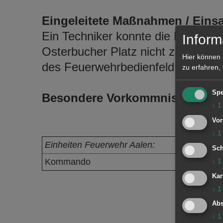
Eingeleitete Maßnahmen / Einsa
Ein Techniker konnte die Brandm
Inform
Osterbucher Platz nicht zurückste
Hier können 
des Feuerwehrbedienfeld die Rettu
zu erfahren,
Spe
Besondere Vorkommnisse:
↓
1
Vor
↓
1
Einheiten Feuerwehr Aalen:
Sch
Kommando
↓
1
Kar
↓
1
Abs
↓
1