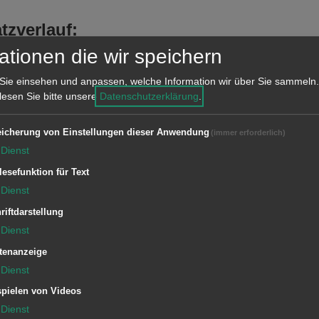
tzverlauf:
eldeanlage in einem Schwimmbad im
ationen die wir speichern
llen. Deshalb musste er zum öffnen
Sie einsehen und anpassen, welche Information wir über Sie sammeln.
ngskräfte anfordern.
 lesen Sie bitte unsere
Datenschutzerklärung
.
icherung von Einstellungen dieser Anwendung
(immer erforderlich)
Dienst
lesefunktion für Text
Dienst
riftdarstellung
1/10 KDOW
Dienst
tenanzeige
Dienst
pielen von Videos
Dienst