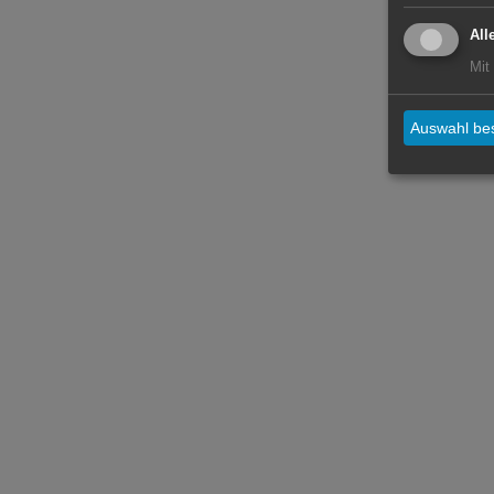
All
Mit
Auswahl bes