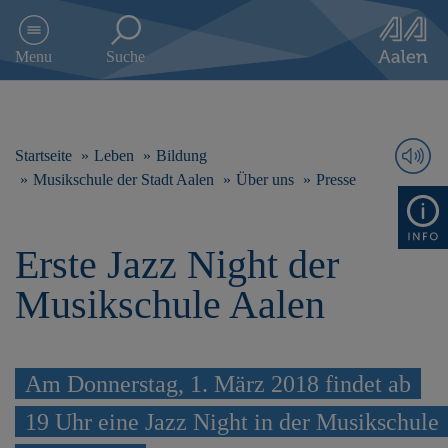
D
i
Menu
Suche
r
e
k
t
z
Startseite
Leben
Bildung
u
Musikschule der Stadt Aalen
Über uns
Presse
m
I
n
Erste Jazz Night der
h
a
Musikschule Aalen
l
t
s
p
r
Am Donnerstag, 1. März 2018 findet ab
i
19 Uhr eine Jazz Night in der Musikschule
n
g