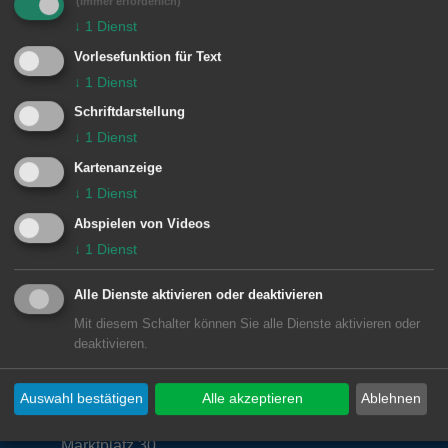
(immer erforderlich)
mit den vier Jazzmusikern eine offene
↓
1
Dienst
Jam-Session zu starten.
Vorlesefunktion für Text
↓
1
Dienst
Das Team der Musikschule freut sich
Schriftdarstellung
auf zahlreiche Gäste, der Eintritt ist
↓
1
Dienst
frei.
Kartenanzeige
↓
1
Dienst
Abspielen von Videos
↓
1
Dienst
© Stadt Aalen, 21.02.2018
Alle Dienste aktivieren oder deaktivieren
Mit diesem Schalter können Sie alle Dienste aktivieren oder
deaktivieren.
Unsere Anschrift
Auswahl bestätigen
Alle akzeptieren
Ablehnen
Rathaus Aalen
Marktplatz 30