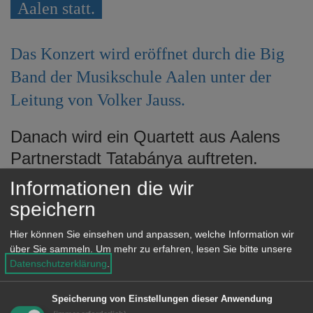
Aalen statt.
e
n
Das Konzert wird eröffnet durch die Big
Band der Musikschule Aalen unter der
Leitung von Volker Jauss.
Danach wird ein Quartett aus Aalens
Partnerstadt Tatabánya auftreten.
Informationen die wir
Das Tamás Ludányi Quartett besteht
speichern
aus sehr renommierten jungen Jazz
Musikern, die schon viele nationale
Hier können Sie einsehen und anpassen, welche Information wir
über Sie sammeln.
Um mehr zu erfahren, lesen Sie bitte unsere
Preise erspielt haben.
Datenschutzerklärung
.
Wer danach Lust hat zum
Speicherung von Einstellungen dieser Anwendung
Mitmusizieren ist herzlich eingeladen