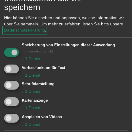
Trupps nach dem Brandherd,
speichern
schließlich konnte angebranntes Essen
Hier können Sie einsehen und anpassen, welche Information wir
gefunden und mit einem
über Sie sammeln.
Um mehr zu erfahren, lesen Sie bitte unsere
Kleinlöschgerät abgelöscht werden.
Datenschutzerklärung
.
Speicherung von Einstellungen dieser Anwendung
Besondere Vorkommnisse:
(immer erforderlich)
↓
1
Dienst
Vorlesefunktion für Text
Einheiten Feuerwehr Aalen:
↓
1
Dienst
Schriftdarstellung
Zugführer vom Dienst
1/11 ELW (ZvD)
↓
1
Dienst
1 Aalen
1/33 DLA
Kartenanzeige
1/42 LF 8/6
↓
1
Dienst
1/43 HLF 10
1/56 GW-A
Abspielen von Videos
↓
1
Dienst
5 Wasseralfingen / Hofen
5/43 HLF 10