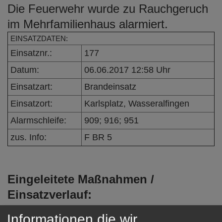
Die Feuerwehr wurde zu Rauchgeruch
e
n
im Mehrfamilienhaus alarmiert.
EINSATZDATEN:
Einsatznr.:
177
Datum:
06.06.2017 12:58 Uhr
Einsatzart:
Brandeinsatz
Einsatzort:
Karlsplatz, Wasseralfingen
Alarmschleife:
909; 916; 951
zus. Info:
F BR 5
Eingeleitete Maßnahmen /
Einsatzverlauf:
Die Feuerwehr suchte mit mehreren
Informationen die wir