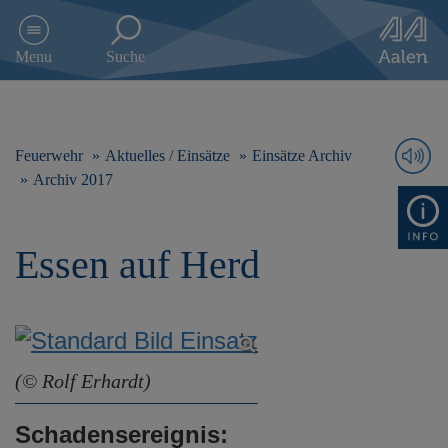
D
i
Menu
Suche
r
e
k
t
z
Feuerwehr
Aktuelles / Einsätze
Einsätze Archiv
u
Archiv 2017
m
I
n
Essen auf Herd
h
a
l
t
s
p
r
(© Rolf Erhardt)
i
n
Schadensereignis:
g