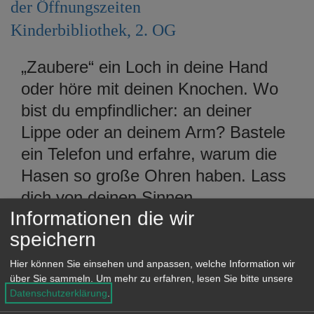
der Öffnungszeiten
e
n
Kinderbibliothek, 2. OG
„Zaubere“ ein Loch in deine Hand
oder höre mit deinen Knochen. Wo
bist du empfindlicher: an deiner
Lippe oder an deinem Arm? Bastele
ein Telefon und erfahre, warum die
Hasen so große Ohren haben. Lass
dich von deinen Sinnen
Informationen die wir
überraschen.
speichern
Für Kinder von 4 - 12 Jahren, Eintritt
frei.
Hier können Sie einsehen und anpassen, welche Information wir
über Sie sammeln.
Um mehr zu erfahren, lesen Sie bitte unsere
Datenschutzerklärung
.