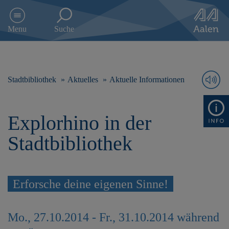
D
i
Menu
Suche
r
e
k
t
z
Stadtbibliothek
Aktuelles
Aktuelle Informationen
u
m
I
Explorhino in der
n
h
Stadtbibliothek
a
l
t
s
Erforsche deine eigenen Sinne!
p
r
i
n
Mo., 27.10.2014 - Fr., 31.10.2014 während
g