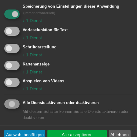
Speicherung von Einstellungen dieser Anwendung
(immer erforderlich)
Öffnungszeiten der Stadtbibliothek
↓
1
Dienst
im Torhaus:
Vorlesefunktion für Text
Mo, Di, Do und Fr
↓
1
Dienst
12.00 – 18.00 Uhr
Schriftdarstellung
Mi 9.00 – 18.00 Uhr
↓
1
Dienst
Sa 10.00 – 13.00 Uhr
Kartenanzeige
↓
1
Dienst
Abspielen von Videos
↓
1
Dienst
Alle Dienste aktivieren oder deaktivieren
© Stadt Aalen, 16.10.2014
Mit diesem Schalter können Sie alle Dienste aktivieren oder
deaktivieren.
Auswahl bestätigen
Alle akzeptieren
Ablehnen