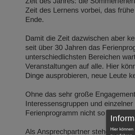
Zeit des Jahres: die Sommerferien
Zeit des Lernens vorbei, das früh
Ende.
Damit die Zeit dazwischen aber kei
seit über 30 Jahren das Ferienpro
unterschiedlichsten Bereichen wa
Veranstaltungen auf alle. Hier kö
Dinge ausprobieren, neue Leute ke
Ohne das sehr große Engagement d
Interessensgruppen und einzelner
Ferienprogramm nicht so vielseiti
Inform
Hier können 
Als Ansprechpartner stehen Ihnen 