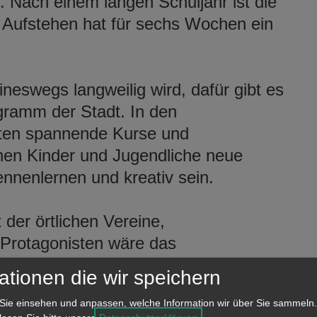
. Nach einem langen Schuljahr ist die
e Aufstehen hat für sechs Wochen ein
neswegs langweilig wird, dafür gibt es
gramm der Stadt. In den
rten spannende Kurse und
nnen Kinder und Jugendliche neue
nnenlernen und kreativ sein.
er örtlichen Vereine,
 Protagonisten wäre das
g und abwechslungsreich.
ationen die wir speichern
Sie einsehen und anpassen, welche Information wir über Sie sammeln.
im Stadtjugendreferat, Reiner Peth,