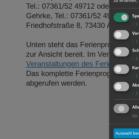
zu erfahren,
Tel.: 07361/52 49712 oder unter
r
Gehrke, Tel.: 07361/52 4970 oder
Spe
Friedhofstraße 8, 73430 Aalen zur
↓
1
Vor
↓
1
Unten steht das Ferienprogramm i
Sch
zur Ansicht bereit. Im Veranstaltu
↓
1
Veranstaltungen des Ferienprogr
Kar
Das komplette Ferienprogramm in
↓
1
abgerufen werden.
Abs
↓
1
All
Mit
Auswahl bes