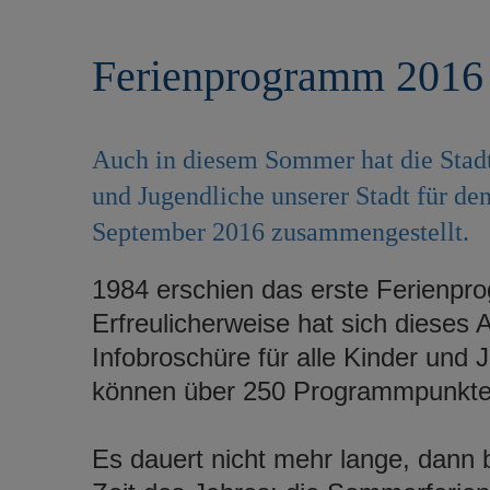
r
e
i
n
Ferienprogramm 2016
n
g
e
n
Auch in diesem Sommer hat die Stad
und Jugendliche unserer Stadt für de
September 2016 zusammengestellt.
1984 erschien das erste Ferienpr
Erfreulicherweise hat sich dieses A
Infobroschüre für alle Kinder und 
können über 250 Programmpunkte v
Es dauert nicht mehr lange, dann b