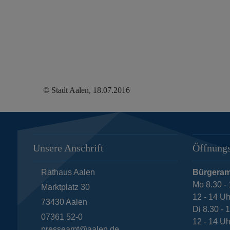
© Stadt Aalen, 18.07.2016
Unsere Anschrift
Öffnungs
Rathaus Aalen
Bürgeram
Mo 8.30 - 
Marktplatz 30
12 - 14 Uh
73430
Aalen
Di 8.30 - 
07361 52-0
12 - 14 Uh
presseamt@aalen.de