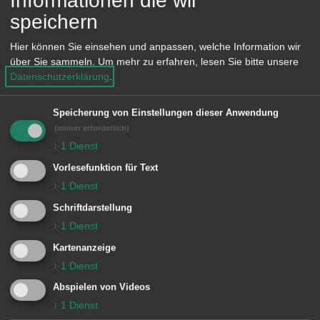
Informationen die wir
e
73430 Aalen
speichern
n
Hier können Sie einsehen und anpassen, welche Information wir
Lage im GIS-Geodatenportal anzeigen
über Sie sammeln.
Um mehr zu erfahren, lesen Sie bitte unsere
Datenschutzerklärung
.
Zuständige Dienststellen
Speicherung von Einstellungen dieser Anwendung
(immer erforderlich)
Freiwillige Feuerwehr
↓
1
Dienst
Vorlesefunktion für Text
↓
1
Dienst
Schriftdarstellung
↓
1
Dienst
Unsere Anschrift
Kartenanzeige
↓
1
Dienst
Freiwillige Feuerwehr
Abspielen von Videos
Bischof-Fischer-Straße 121
↓
1
Dienst