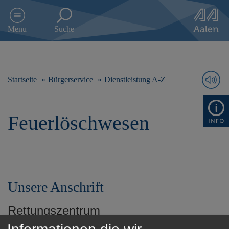
D
i
Menu
Suche
r
e
k
t
z
Startseite
Bürgerservice
Dienstleistung A-Z
u
m
I
Feuerlöschwesen
n
h
a
l
t
s
p
Unsere Anschrift
r
i
Rettungszentrum
n
Bischof-Fischer-Straße 121
g