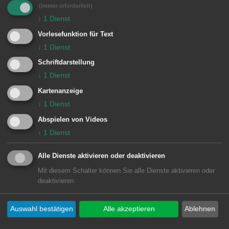
(immer erforderlich)
Kurt Laurenz Theinert, Uli Sauerborn,
↓
1
Dienst
Peter Franck, Josh von Staudach und
Vorlesefunktion für Text
Gert Wiedmaier.
↓
1
Dienst
Schriftdarstellung
↓
1
Dienst
Weitere Informationen:
www.kunstverein-aalen.de
Kartenanzeige
↓
1
Dienst
Abspielen von Videos
↓
1
Dienst
© Stadt Aalen, 28.11.2016
Alle Dienste aktivieren oder deaktivieren
Mit diesem Schalter können Sie alle Dienste aktivieren oder
deaktivieren.
Unsere Anschrift
Auswahl bestätigen
Alle akzeptieren
Ablehnen
Rathaus Aalen