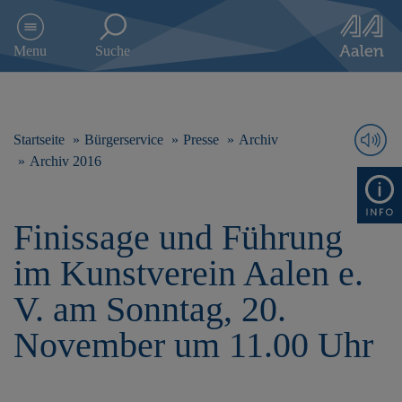
D
i
Menu
Suche
r
e
k
t
z
Startseite
Bürgerservice
Presse
Archiv
u
Archiv 2016
m
I
n
Finissage und Führung
h
a
im Kunstverein Aalen e.
l
t
V. am Sonntag, 20.
s
p
November um 11.00 Uhr
r
i
n
g