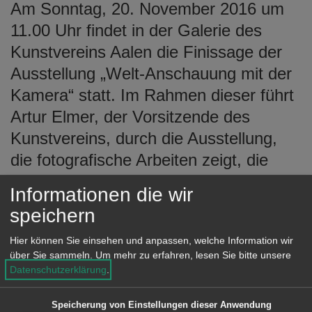
Am Sonntag, 20. November 2016 um
e
n
11.00 Uhr findet in der Galerie des
Kunstvereins Aalen die Finissage der
Ausstellung „Welt-Anschauung mit der
Kamera“ statt. Im Rahmen dieser führt
Artur Elmer, der Vorsitzende des
Kunstvereins, durch die Ausstellung,
die fotografische Arbeiten zeigt, die
auch durch ihr vielfältiges technisches
Informationen die wir
und motivisches Spektrum überzeugen.
speichern
Teilnehmende Künstler sind: AKA ME,
Hier können Sie einsehen und anpassen, welche Information wir
Artur Elmer, Alfons Glocker, Harald
über Sie sammeln.
Um mehr zu erfahren, lesen Sie bitte unsere
Habermann, Harald Issel, Peter
Datenschutzerklärung
.
Kruppa, Helmut Mayer, Matthias
Speicherung von Einstellungen dieser Anwendung
Roesch, Peter Schlipf, Justus Theinert,