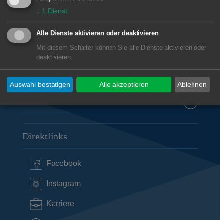
Amt für Chancengleichheit, demografischen
↓
1
Dienst
Wandel und Integration
Marktplatz 30
Alle Dienste aktivieren oder deaktivieren
73430
Aalen
Mit diesem Schalter können Sie alle Dienste aktivieren oder
deaktivieren.
07361 52-1207
chancengleichheit@aalen.de
Auswahl bestätigen
Alle akzeptieren
Ablehnen
Subwebs
Direktlinks
Facebook
Instagram
Karriere