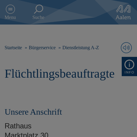
D
i
Menu
Suche
r
e
k
t
z
Startseite
Bürgerservice
Dienstleistung A-Z
u
m
I
Flüchtlingsbeauftragte
n
h
a
l
t
s
p
Unsere Anschrift
r
i
Rathaus
n
Marktplatz 30
g