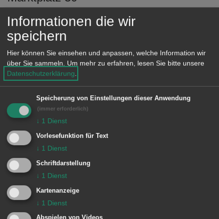
e
73430 Aalen
n
Informationen die wir
speichern
Lage im GIS-Geodatenportal anzeigen
Hier können Sie einsehen und anpassen, welche Information wir
über Sie sammeln.
Um mehr zu erfahren, lesen Sie bitte unsere
Datenschutzerklärung
.
Zuständige Dienststellen
Speicherung von Einstellungen dieser Anwendung
Amt für Chancengleichheit,
(immer erforderlich)
demografischen Wandel und
↓
1
Dienst
Integration
Vorlesefunktion für Text
↓
1
Dienst
Schriftdarstellung
↓
1
Dienst
Kartenanzeige
Unsere Anschrift
↓
1
Dienst
Abspielen von Videos