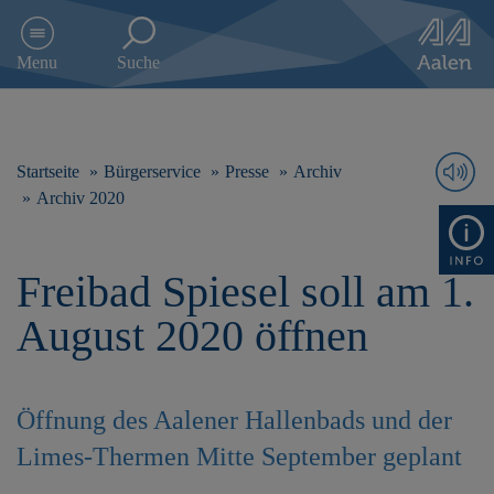
D
i
Menu
Suche
r
e
k
t
z
Startseite
Bürgerservice
Presse
Archiv
u
Archiv 2020
m
I
n
Freibad Spiesel soll am 1.
h
a
August 2020 öffnen
l
t
s
p
Öffnung des Aalener Hallenbads und der
r
i
Limes-Thermen Mitte September geplant
n
g