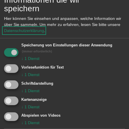
Das Hauptgebäude selbst steht in
speichern
dieser Freibadsaison nicht zur
Hier können Sie einsehen und anpassen, welche Information wir
Verfügung. Der Haupteingang in der
über Sie sammeln.
Um mehr zu erfahren, lesen Sie bitte unsere
Datenschutzerklärung
.
Steinstraße wird aufgrund der
laufenden Baumaßnahmen
Speicherung von Einstellungen dieser Anwendung
geschlossen bleiben. Badegäste
(immer erforderlich)
gelangen, vom Parkplatz kommend,
↓
1
Dienst
über die Technikzufahrt zum
Vorlesefunktion für Text
↓
1
Dienst
provisorischen Zugang zwischen
Schriftdarstellung
Tennisanlage und Bad. Auch der Kiosk
↓
1
Dienst
wird in dieser Saison geschlossen
Kartenanzeige
bleiben.
↓
1
Dienst
Abspielen von Videos
Für die beiden geschlossenen Bäder,
↓
1
Dienst