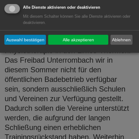
das Aalener Hallenbad sowie die
Alle Dienste aktivieren oder deaktivieren
Limes-Thermen Aalen, wurden
Mit diesem Schalter können Sie alle Dienste aktivieren oder
Öffnungstermine festgelegt. So sollen
deaktivieren.
beide Bäder Mitte September wieder
öffnen. Dies betrifft auch die
Auswahl bestätigen
Alle akzeptieren
Ablehnen
Physiotherapie in den Limes-Thermen.
Das Freibad Unterrombach wir in
diesem Sommer nicht für den
öffentlichen Badebetrieb verfügbar
sein, sondern ausschließlich Schulen
und Vereinen zur Verfügung gestellt.
Dadurch sollen die Vereine unterstützt
werden, die aufgrund der langen
Schließung einen erheblichen
Trainingsrückstand haben. Weiterhin