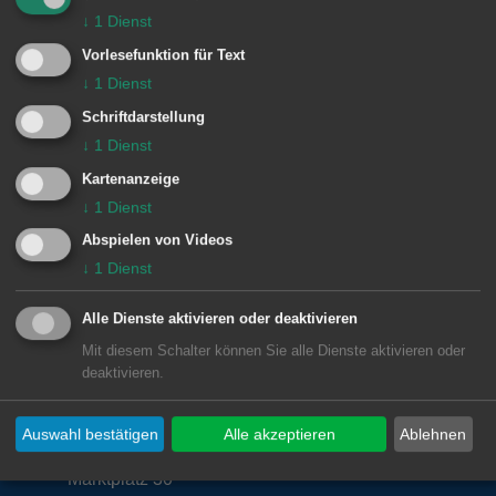
↓
1
Dienst
Vorlesefunktion für Text
INFO:
↓
1
Dienst
Schriftdarstellung
Einlass ab 18.30 Uhr
↓
1
Dienst
Der Eintritt ist frei.
Kartenanzeige
↓
1
Dienst
Abspielen von Videos
↓
1
Dienst
© Stadt Aalen, 14.10.2022
Alle Dienste aktivieren oder deaktivieren
Mit diesem Schalter können Sie alle Dienste aktivieren oder
deaktivieren.
Unsere Anschrift
Auswahl bestätigen
Alle akzeptieren
Ablehnen
Rathaus Aalen
Marktplatz 30