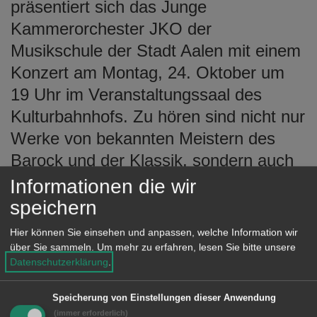
präsentiert sich das Junge
e
n
Kammerorchester JKO der
Musikschule der Stadt Aalen mit einem
Konzert am Montag, 24. Oktober um
19 Uhr im Veranstaltungssaal des
Kulturbahnhofs. Zu hören sind nicht nur
Werke von bekannten Meistern des
Barock und der Klassik, sondern auch
sehr originelle Arrangements aus dem
Informationen die wir
Genre der Rap-Musik für
speichern
Kammerorchester.
Hier können Sie einsehen und anpassen, welche Information wir
über Sie sammeln.
Um mehr zu erfahren, lesen Sie bitte unsere
Solistin im Violinkonzert von Carlo
Datenschutzerklärung
.
Tessarini ist.Elaine Lampart. Die
Gesamtleitung hat Stephan Kühling.
Speicherung von Einstellungen dieser Anwendung
(immer erforderlich)