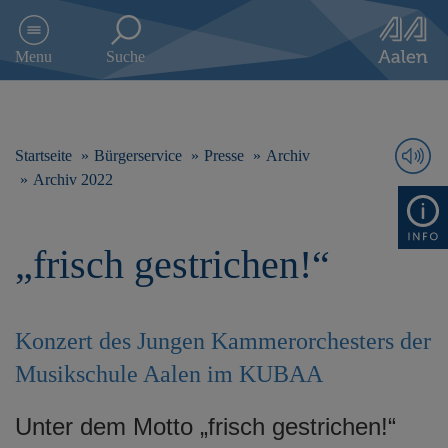
D
i
Menu
Suche
r
e
k
t
z
Startseite
Bürgerservice
Presse
Archiv
u
Archiv 2022
m
I
n
„frisch gestrichen!“
h
a
l
t
s
Konzert des Jungen Kammerorchesters der
p
Musikschule Aalen im KUBAA
r
i
n
Unter dem Motto „frisch gestrichen!“
g