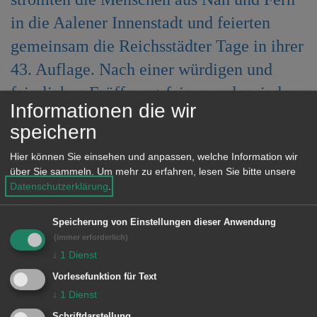
e
in die Aalener Innenstadt und feierten
n
gemeinsam die Reichsstädter Tage in ihrer
43. Auflage. Nach einer würdigen und
feierlichen Eröffnungsfeier wurde wieder
Informationen die wir
ein abwechslungsreiches und
speichern
unterhaltsames Programm auf sechs
Hier können Sie einsehen und anpassen, welche Information wir
Bühnen geboten, der verkaufsoffene
über Sie sammeln.
Um mehr zu erfahren, lesen Sie bitte unsere
Sonntag lud zum Bummeln und Einkaufen
Datenschutzerklärung
.
ein – und das alles friedlich, ohne
Speicherung von Einstellungen dieser Anwendung
besondere Vorkommnisse.
(immer erforderlich)
↓
1
Dienst
Vorlesefunktion für Text
↓
1
Dienst
Schriftdarstellung