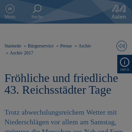
D
i
Menu
Suche
r
e
k
t
z
Startseite
Bürgerservice
Presse
Archiv
u
Archiv 2017
m
I
n
Fröhliche und friedliche
h
a
43. Reichsstädter Tage
l
t
s
p
Trotz abwechslungsreichem Wetter mit
r
i
Niederschlägen vor allem am Samstag,
n
g
strömten die Menschen aus Nah und Fern