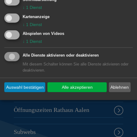
↓
1
Dienst
© Stadt Aalen, 11.11.2017
Kartenanzeige
↓
1
Dienst
Abspielen von Videos
↓
1
Dienst
Unsere Anschrift
Alle Dienste aktivieren oder deaktivieren
Rathaus Aalen
Mit diesem Schalter können Sie alle Dienste aktivieren oder
Marktplatz 30
deaktivieren.
73430
Aalen
07361 52-0
Auswahl bestätigen
Alle akzeptieren
Ablehnen
presseamt@aalen.de
Öffnungszeiten Rathaus Aalen
Subwebs