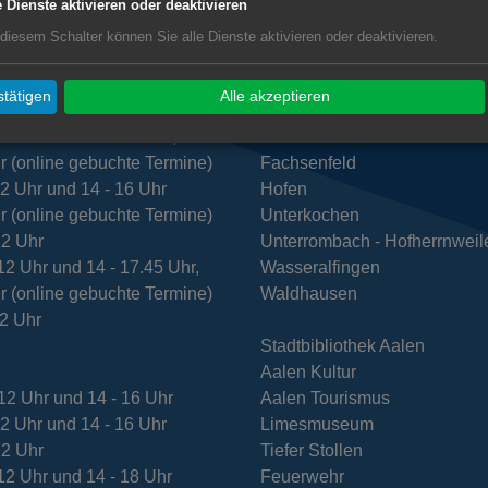
e Dienste aktivieren oder deaktivieren
 diesem Schalter können Sie alle Dienste aktivieren oder deaktivieren.
zeiten Rathaus Aalen
Subwebs
tätigen
Alle akzeptieren
t
Dewangen
12 Uhr und 14 - 16 Uhr,
Ebnat
r (online gebuchte Termine)
Fachsenfeld
12 Uhr und 14 - 16 Uhr
Hofen
r (online gebuchte Termine)
Unterkochen
12 Uhr
Unterrombach - Hofherrnweil
12 Uhr und 14 - 17.45 Uhr,
Wasseralfingen
r (online gebuchte Termine)
Waldhausen
12 Uhr
Stadtbibliothek Aalen
Aalen Kultur
12 Uhr und 14 - 16 Uhr
Aalen Tourismus
12 Uhr und 14 - 16 Uhr
Limesmuseum
12 Uhr
Tiefer Stollen
12 Uhr und 14 - 18 Uhr
Feuerwehr