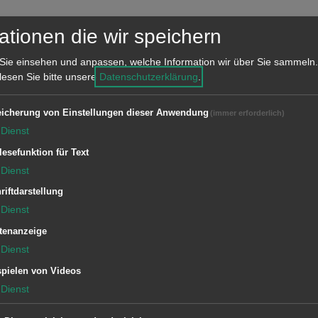
ationen die wir speichern
Sie einsehen und anpassen, welche Information wir über Sie sammeln.
Dienstleistungen
 lesen Sie bitte unsere
Datenschutzerklärung
.
Bauabsteckung
icherung von Einstellungen dieser Anwendung
(immer erforderlich)
Dienst
Baumessung: Absteckung,
lesefunktion für Text
Höhenangaben, Einschneiden
Dienst
von Schnurgerüsten
riftdarstellung
Dienst
Topografische Vermessung
tenanzeige
Dienst
pielen von Videos
Dienst