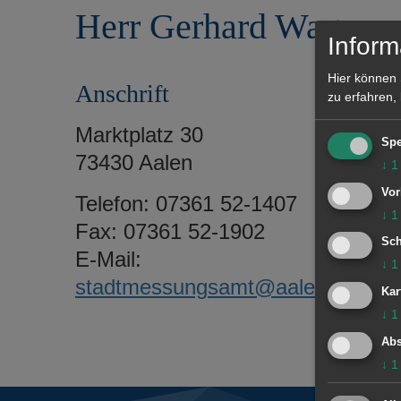
r
e
Herr Gerhard Wagner
i
n
Inform
n
g
Hier können 
Anschrift
e
zu erfahren,
n
Marktplatz 30
Spe
73430 Aalen
↓
1
Vor
Telefon: 07361 52-1407
↓
1
Fax: 07361 52-1902
Sch
E-Mail:
↓
1
stadtmessungsamt@aalen.de
Kar
↓
1
Abs
↓
1