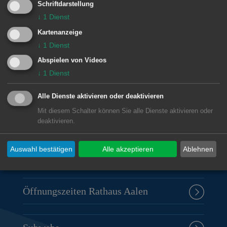
Schriftdarstellung
↓
1
Dienst
© Stadt Aalen, 27.04.2015
Kartenanzeige
↓
1
Dienst
Abspielen von Videos
↓
1
Dienst
Unsere Anschrift
Alle Dienste aktivieren oder deaktivieren
Rathaus Aalen
Mit diesem Schalter können Sie alle Dienste aktivieren oder
Marktplatz 30
deaktivieren.
73430
Aalen
07361 52-0
Auswahl bestätigen
Alle akzeptieren
Ablehnen
presseamt@aalen.de
Öffnungszeiten Rathaus Aalen