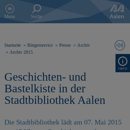
D
i
Menu
Suche
r
e
k
t
z
Startseite
Bürgerservice
Presse
Archiv
u
Archiv 2015
m
I
n
Geschichten- und
h
a
Bastelkiste in der
l
t
Stadtbibliothek Aalen
s
p
r
i
Die Stadtbibliothek lädt am 07. Mai 2015
n
g