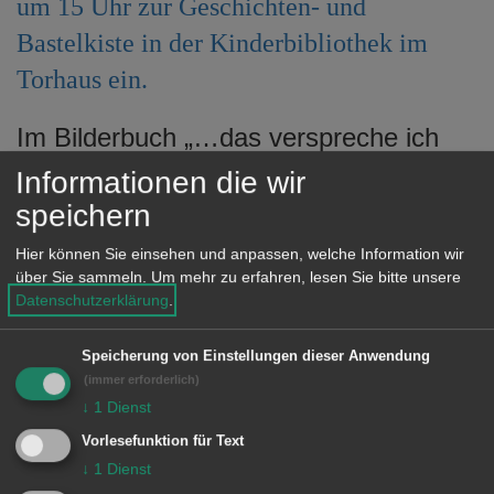
um 15 Uhr zur Geschichten- und
e
Bastelkiste in der Kinderbibliothek im
n
Torhaus ein.
Im Bilderbuch „…das verspreche ich
dir“ geht es um das Murmeltier Bruno,
Informationen die wir
der nach dem Winterschlaf eine
speichern
wunderschöne Blume entdeckt und mit
Hier können Sie einsehen und anpassen, welche Information wir
ihr Freunschaft schließt.
über Sie sammeln.
Um mehr zu erfahren, lesen Sie bitte unsere
Datenschutzerklärung
.
Im Anschluss wird ein Löwenzahn
gebastelt.
Speicherung von Einstellungen dieser Anwendung
(immer erforderlich)
Der Eintritt ist frei, Kinder ab 5 Jahren
↓
1
Dienst
sind eingeladen.
Vorlesefunktion für Text
↓
1
Dienst