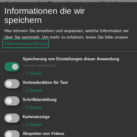
Aalen an die Gewerbesteuerpflichtigen
Informationen die wir
verschickt hat.
speichern
Hier können Sie einsehen und anpassen, welche Information wir
Die Steuern müssen bis zum Montag,
über Sie sammeln.
Um mehr zu erfahren, lesen Sie bitte unsere
Datenschutzerklärung
.
16.11.2015 auf einem Konto der
Stadtkasse Aalen gutgeschrieben sein.
Speicherung von Einstellungen dieser Anwendung
(immer erforderlich)
↓
1
Dienst
Achtung
Vorlesefunktion für Text
↓
1
Dienst
Die Zahlung per Scheck gilt jedoch erst
Schriftdarstellung
3 Tage nach dem Tag des Eingangs bei
↓
1
Dienst
der Stadtkasse als geleistet
Kartenanzeige
↓
1
Dienst
(Eingangsstempel ist maßgebend).
Abspielen von Videos