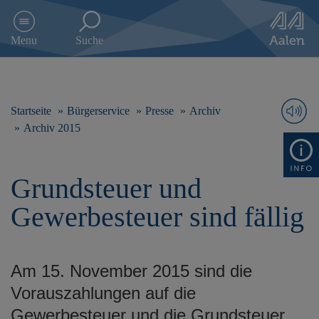
D
i
Menu
Suche
r
e
k
t
z
Startseite
Bürgerservice
Presse
Archiv
u
Archiv 2015
m
I
n
Grundsteuer und
h
a
Gewerbesteuer sind fällig
l
t
s
p
Am 15. November 2015 sind die
r
i
Vorauszahlungen auf die
n
Gewerbesteuer und die Grundsteuer
g