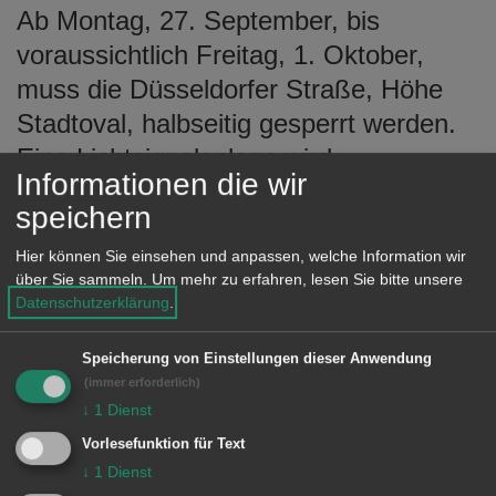
Ab Montag, 27. September, bis
e
n
voraussichtlich Freitag, 1. Oktober,
muss die Düsseldorfer Straße, Höhe
Stadtoval, halbseitig gesperrt werden.
Eine Lichtsignalanlage wird
Informationen die wir
eingerichtet. Der Grund für die
speichern
Sperrung ist die Verlegung einer
Gasleitung für das Gebäude
Hier können Sie einsehen und anpassen, welche Information wir
über Sie sammeln.
Um mehr zu erfahren, lesen Sie bitte unsere
Düsseldorfer Straße 19.
Datenschutzerklärung
.
In diesem Zeitraum ist mit längeren
Speicherung von Einstellungen dieser Anwendung
Wartezeiten zu rechnen. Die
(immer erforderlich)
Verkehrsteilnehmer werden gebeten,
↓
1
Dienst
den Bereich zu umfahren.
Vorlesefunktion für Text
↓
1
Dienst