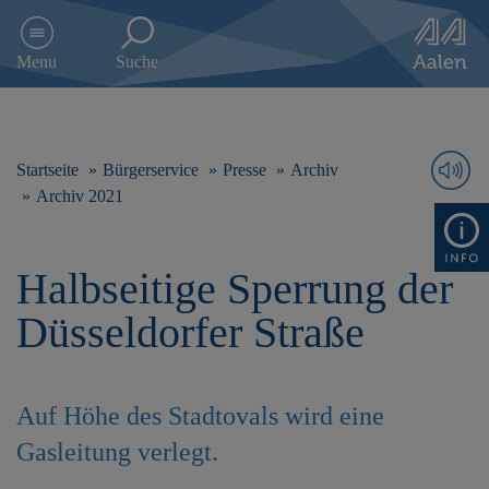
D
i
Menu
Suche
r
e
k
t
z
Startseite
Bürgerservice
Presse
Archiv
u
Archiv 2021
m
I
n
Halbseitige Sperrung der
h
a
Düsseldorfer Straße
l
t
s
p
Auf Höhe des Stadtovals wird eine
r
i
Gasleitung verlegt.
n
g