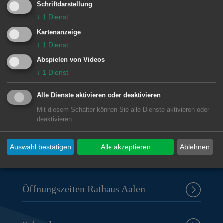
Schriftdarstellung
↓
1
Dienst
© Stadt Aalen, 22.09.2021
Kartenanzeige
↓
1
Dienst
Abspielen von Videos
↓
1
Dienst
Unsere Anschrift
Alle Dienste aktivieren oder deaktivieren
Rathaus Aalen
Mit diesem Schalter können Sie alle Dienste aktivieren oder
Marktplatz 30
deaktivieren.
73430
Aalen
Auswahl bestätigen
Alle akzeptieren
Ablehnen
07361 52-0
presseamt@aalen.de
Öffnungszeiten Rathaus Aalen