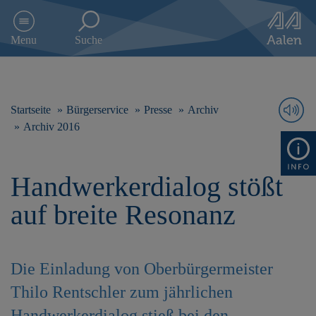
D
i
Menu
Suche
r
e
k
t
z
Startseite
Bürgerservice
Presse
Archiv
u
Archiv 2016
m
I
n
Handwerkerdialog stößt
h
a
auf breite Resonanz
l
t
s
p
Die Einladung von Oberbürgermeister
r
i
Thilo Rentschler zum jährlichen
n
g
Handwerkerdialog stieß bei den