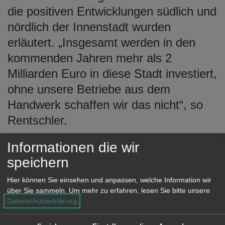
die positiven Entwicklungen südlich und
nördlich der Innenstadt wurden
erläutert. „Insgesamt werden in den
kommenden Jahren mehr als 2
Milliarden Euro in diese Stadt investiert,
ohne unsere Betriebe aus dem
Handwerk schaffen wir das nicht“, so
Rentschler.
Informationen die wir
Der Präsident der Handwerkskammer
speichern
Ulm, Joachim Krimmer, lobte die Stadt
Aalen für die Durchführung des
Hier können Sie einsehen und anpassen, welche Information wir
über Sie sammeln.
Um mehr zu erfahren, lesen Sie bitte unsere
jährlichen Handwerkerdialogs. Dieses
Datenschutzerklärung
.
Format sei auch für ihn eine