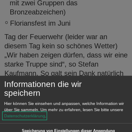
mit zwei Gruppen das
Bronzeabzeichen)
Floriansfest im Juni
Tag der Feuerwehr (leider war an
diesem Tag kein so schönes Wetter)
„Wir haben zeigen dürfen, dass wir eine
starke Truppe sind“, so Stefan
Kaufmann. So galt sein Dank natürlich
allen Beteiligten. Als Ausblick wurde
Informationen die wir
das kommende Jahr als "Jahr der
speichern
Ausbildung" proklamiert. Der
Hier können Sie einsehen und anpassen, welche Information wir
Personalstand konnte zum 31.12.2005
über Sie sammeln.
Um mehr zu erfahren, lesen Sie bitte unsere
Datenschutzerklärung
.
wie folgt angegeben werden:
Speicherung von Einstellungen dieser Anwendung