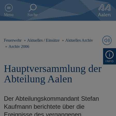
D
i
Menu
Suche
r
e
k
t
z
Feuerwehr
Aktuelles / Einsätze
Aktuelles Archiv
u
Archiv 2006
m
I
n
Hauptversammlung der
h
a
Abteilung Aalen
l
t
s
p
Der Abteilungskommandant Stefan
r
i
Kaufmann berichtete über die
n
Ereignisse des vergangenen
g