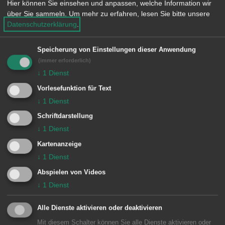
Hier können Sie einsehen und anpassen, welche Information wir
sowie nach Vereinbarung
über Sie sammeln.
Um mehr zu erfahren, lesen Sie bitte unsere
Datenschutzerklärung
.
Speicherung von Einstellungen dieser Anwendung
Diese Einrichtung gehört zu
(immer erforderlich)
↓
1
Dienst
Facility-Management
Vorlesefunktion für Text
Zugehörige Ämter
↓
1
Dienst
Schriftdarstellung
Hausmeister Team 1
↓
1
Dienst
Kartenanzeige
Hausmeister Team 2
↓
1
Dienst
Hausmeister Team 3
Abspielen von Videos
↓
1
Dienst
Hausmeister Team 4
Alle Dienste aktivieren oder deaktivieren
Hausmeister Team 5
Mit diesem Schalter können Sie alle Dienste aktivieren oder