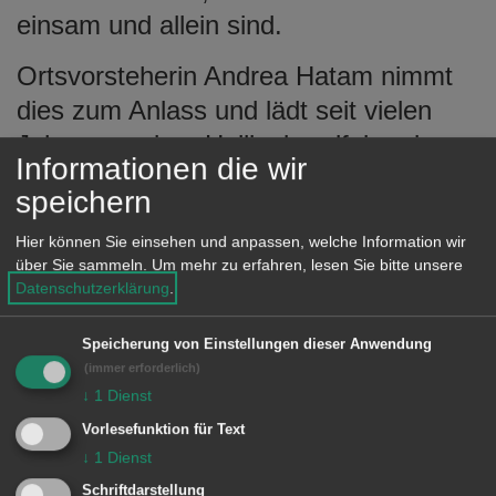
einsam und allein sind.
Ortsvorsteherin Andrea Hatam nimmt
dies zum Anlass und lädt seit vielen
Jahren zu einer Heiligabendfeier ein.
Informationen die wir
„Alle, die an diesem Tag nicht allein
speichern
sein wollen, sind an diesem Nachmittag
Hier können Sie einsehen und anpassen, welche Information wir
bei uns herzlich willkommen“, so
über Sie sammeln.
Um mehr zu erfahren, lesen Sie bitte unsere
Ortsvorsteherin Hatam.
Datenschutzerklärung
.
Die Heiligabendfeier findet statt am
Speicherung von Einstellungen dieser Anwendung
Samstag, 24. Dezember, von 14.30
(immer erforderlich)
↓
1
Dienst
Uhr bis 16 Uhr im Bürgersaal des
Bürgerhauses Wasseralfingen.
Vorlesefunktion für Text
↓
1
Dienst
Bei Kaffee und Kuchen sowie
Schriftdarstellung