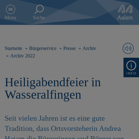
D
i
Menu
Suche
r
e
k
t
z
Startseite
Bürgerservice
Presse
Archiv
u
Archiv 2022
m
I
n
Heiligabendfeier in
h
a
Wasseralfingen
l
t
s
p
Seit vielen Jahren ist es eine gute
r
i
Tradition, dass Ortsvorsteherin Andrea
n
g
Hatam die Bürgerinnen und Bürger von