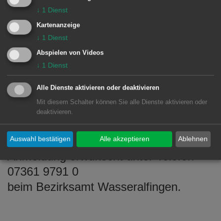
musikalischer Umrahmung sollen die
↓
1
Dienst
Gäste gemütlich beisammensitzen,
Kartenanzeige
↓
1
Dienst
gemeinsam singen und eine
Abspielen von Videos
Weihnachtsgeschichte hören. Als
↓
1
Dienst
Vertreter der Kirchengemeinden wird in
diesem Jahr Pfarrer Uwe Quast die
Alle Dienste aktivieren oder deaktivieren
Heiligabendfeier mitgestalten. Jede*r
Mit diesem Schalter können Sie alle Dienste aktivieren oder
deaktivieren.
Teilnehmer*in erhält ein kleines
Geschenk.
Auswahl bestätigen
Alle akzeptieren
Ablehnen
Anmeldung erwünscht unter Telefon
07361 9791 0
beim Bezirksamt Wasseralfingen.