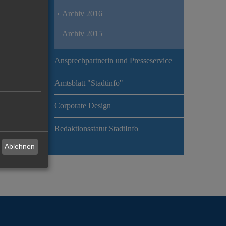
Archiv 2016
Archiv 2015
Ansprechpartnerin und Presseservice
Amtsblatt "Stadtinfo"
Corporate Design
Redaktionsstatut StadtInfo
Ablehnen