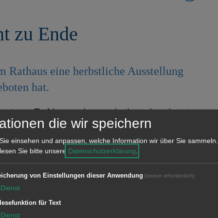
ht zu Ende
 Rathaus eine herbstliche Ausstellung
eboten hat.
tag, 7. November, wieder abgebaut.
ationen die wir speichern
lten sind, laden wir Sie herzlich dazu
Sie einsehen und anpassen, welche Information wir über Sie sammeln.
 lesen Sie bitte unsere
Datenschutzerklärung
.
lung können Sie sich auf einen
icherung von Einstellungen dieser Anwendung
(immer erforderlich)
er den Rathausvorplatz schmückt.
Dienst
lesefunktion für Text
Dienst