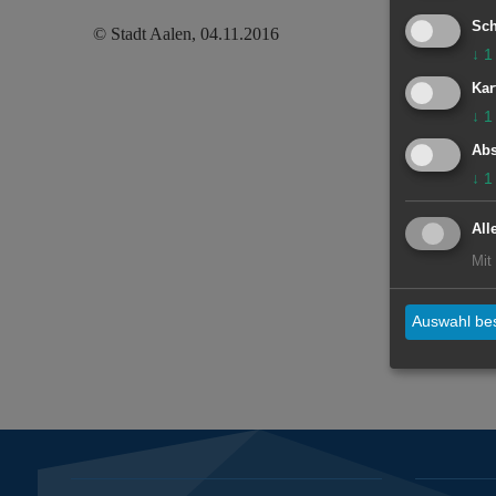
Sch
© Stadt Aalen, 04.11.2016
↓
1
Kar
↓
1
Abs
↓
1
All
Mit
Auswahl bes