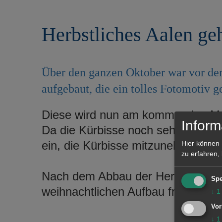
r
e
i
n
Herbstliches Aalen ge
n
g
e
n
Über den ganzen Oktober war vor dem
aufgebaut, die ein tolles Fotomotiv g
Diese wird nun am kommenden Mon
Inform
Da die Kürbisse noch sehr gut erha
ein, die Kürbisse mitzunehmen.
Hier können 
zu erfahren,
Nach dem Abbau der Herbstausstel
Spe
weihnachtlichen Aufbau freuen, d
↓
1
Vor
↓
1