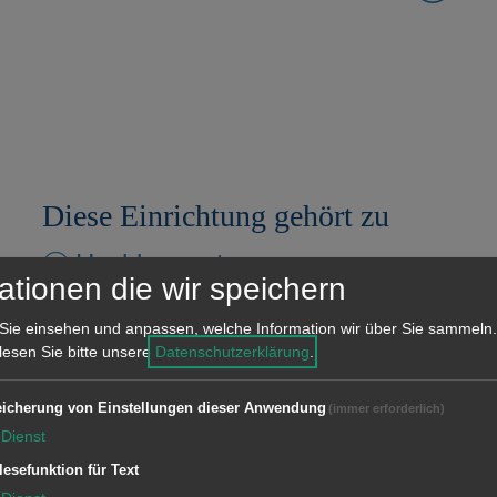
Diese Einrichtung gehört zu
Hochbauamt
ationen die wir speichern
Zugehörige Sachgebiete
Sie einsehen und anpassen, welche Information wir über Sie sammeln.
 lesen Sie bitte unsere
Datenschutzerklärung
.
Team Haustechnik
icherung von Einstellungen dieser Anwendung
(immer erforderlich)
Team Hochbau I
Dienst
lesefunktion für Text
Team Hochbau II