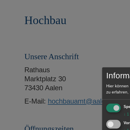
r
e
i
n
Hochbau
n
g
e
n
Unsere Anschrift
Rathaus
Inform
Marktplatz 30
Hier können 
73430 Aalen
zu erfahren,
E-Mail:
hochbauamt@aalen.de
Spe
↓
1
Vor
Öffnungszeiten