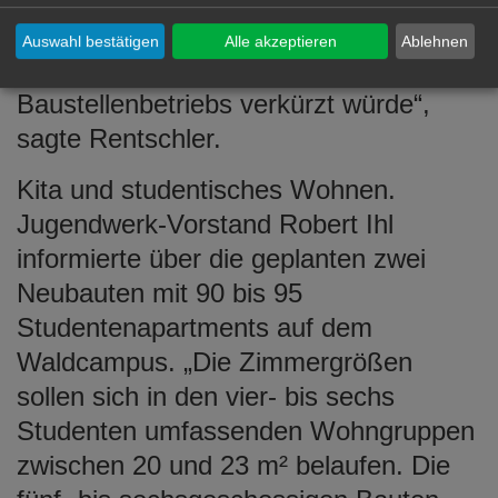
erscheint ein paralleler Bau des
Fakultätsgebäudes sowie der Mensa
Auswahl bestätigen
Alle akzeptieren
Ablehnen
jedoch sinnvoll, weil so die Zeit des
Baustellenbetriebs verkürzt würde“,
sagte Rentschler.
Kita und studentisches Wohnen.
Jugendwerk-Vorstand Robert Ihl
informierte über die geplanten zwei
Neubauten mit 90 bis 95
Studentenapartments auf dem
Waldcampus. „Die Zimmergrößen
sollen sich in den vier- bis sechs
Studenten umfassenden Wohngruppen
zwischen 20 und 23 m² belaufen. Die