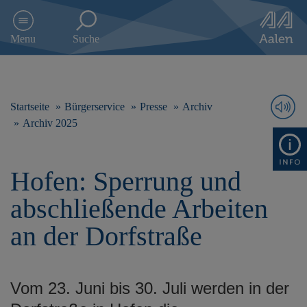
D
i
Menu
Suche
r
e
k
t
z
Startseite
Bürgerservice
Presse
Archiv
u
Archiv 2025
m
I
n
Hofen: Sperrung und
h
a
abschließende Arbeiten
l
t
an der Dorfstraße
s
p
r
i
Vom 23. Juni bis 30. Juli werden in der
n
g