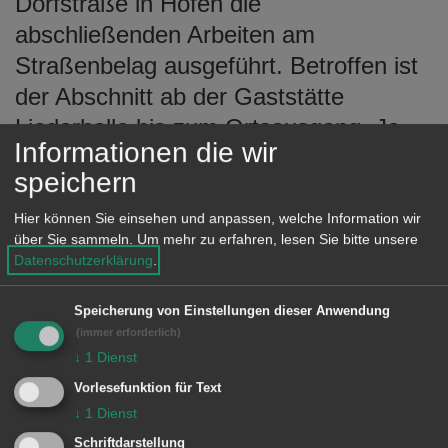
Dorfstraße in Hofen die
e
abschließenden Arbeiten am
n
Straßenbelag ausgeführt. Betroffen ist
der Abschnitt ab der Gaststätte
Liederhalle bis zum Ortsausgang. Je
Informationen die wir
nach Baufortschritt können Teile der
speichern
Dorfstraße in diesem Zeitraum nicht
angefahren werden. Die betroffenen
Hier können Sie einsehen und anpassen, welche Information wir
über Sie sammeln.
Um mehr zu erfahren, lesen Sie bitte unsere
Anwohner werden rechtzeitig
Datenschutzerklärung
.
benachrichtigt.
Speicherung von Einstellungen dieser Anwendung
(immer erforderlich)
↓
1
Dienst
PNr. 349/2025
Vorlesefunktion für Text
↓
1
Dienst
Schriftdarstellung