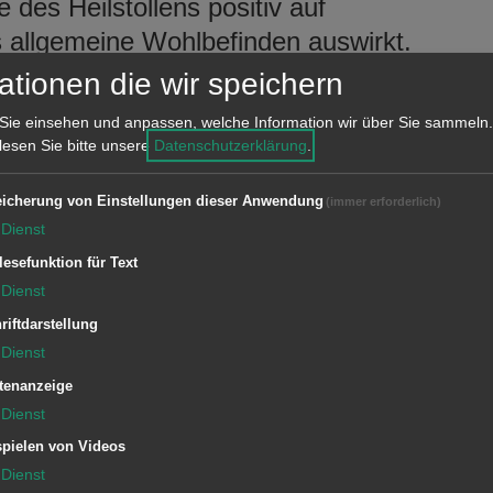
des Heilstollens positiv auf
llgemeine Wohlbefinden auswirkt.
m persönlichen Austausch mit
ationen die wir speichern
Heilstollen kann besichtigt werden.
Sie einsehen und anpassen, welche Information wir über Sie sammeln.
 lesen Sie bitte unsere
Datenschutzerklärung
.
icherung von Einstellungen dieser Anwendung
(immer erforderlich)
Dienst
cherbergwerk Tiefer Stollen (Erzhäusle
lesefunktion für Text
Dienst
riftdarstellung
ttags finden Einfahrten in das
Dienst
att und der Heilstollen kann besichtigt
tenanzeige
Dienst
mittag ist kostenfrei. Um vorherige
pielen von Videos
0 280 oder per E-Mail unter
tiefer-
Dienst