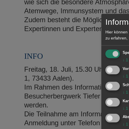
wie sich die besondere Atmosphäre 
Atemwege, Immunsystem und das a
Zudem besteht die Möglichkeit zu
Inform
Expertinnen und Experten und der 
Hier können 
zu erfahren,
Spe
INFO
↓
1
Freitag, 18. Juli, 15.30 Uhr, Besu
Vor
↓
1
1, 73433 Aalen).
Sch
Im Rahmen des Informationsnachmi
↓
1
Besucherbergwerk Tiefer Stollen st
Kar
werden.
↓
1
Die Teilnahme am Informationsnach
Abs
Anmeldung unter Telefon 07361 97
↓
1