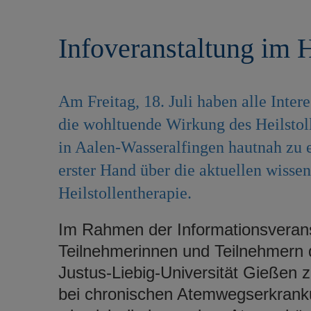
r
e
i
n
Infoveranstaltung im H
n
g
e
n
Am Freitag, 18. Juli haben alle Inter
die wohltuende Wirkung des Heilstol
in Aalen-Wasseralfingen hautnah zu 
erster Hand über die aktuellen wissen
Heilstollentherapie.
Im Rahmen der Informationsveran
Teilnehmerinnen und Teilnehmern 
Justus-Liebig-Universität Gießen z
bei chronischen Atemwegserkrankun