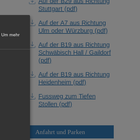
Auf der B29 aus Richtung
Stuttgart (pdf)
Auf der A7 aus Richtung
Ulm oder Würzburg (pdf)
Um mehr
Auf der B19 aus Richtung
Schwäbisch Hall / Gaildorf
(pdf)
Auf der B19 aus Richtung
Heidenheim (pdf)
Fussweg zum Tiefen
Stollen (pdf)
Anfahrt und Parken