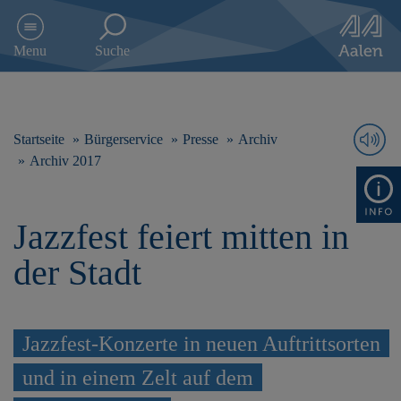
D
i
Menu
Suche
r
e
k
t
z
Startseite
Bürgerservice
Presse
Archiv
u
Archiv 2017
m
I
n
Jazzfest feiert mitten in
h
a
der Stadt
l
t
s
p
r
Jazzfest-Konzerte in neuen Auftrittsorten
i
und in einem Zelt auf dem
n
g