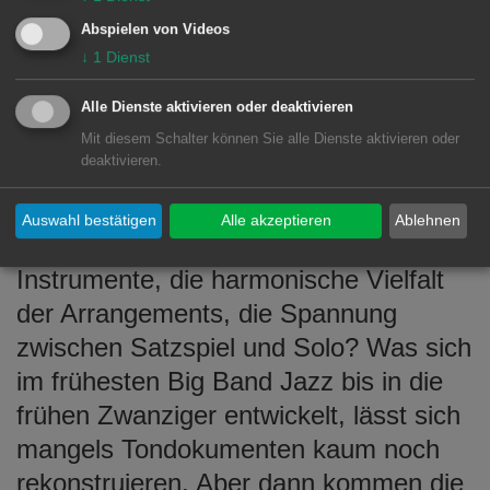
Abspielen von Videos
SAMSTAG, 11. NOVEMBER
↓
1
Dienst
18 Uhr, Petite Bellevue
GANZ GROSSER JAZZ: DIE SWR
Alle Dienste aktivieren oder deaktivieren
BIG BAND
Mit diesem Schalter können Sie alle Dienste aktivieren oder
deaktivieren.
feat. Magnus Lindgren feat. Curtis
Stigers Ist es das Prestige der großen
Auswahl bestätigen
Alle akzeptieren
Ablehnen
Besetzung, das Funkeln der
Instrumente, die harmonische Vielfalt
der Arrangements, die Spannung
zwischen Satzspiel und Solo? Was sich
im frühesten Big Band Jazz bis in die
frühen Zwanziger entwickelt, lässt sich
mangels Tondokumenten kaum noch
rekonstruieren. Aber dann kommen die