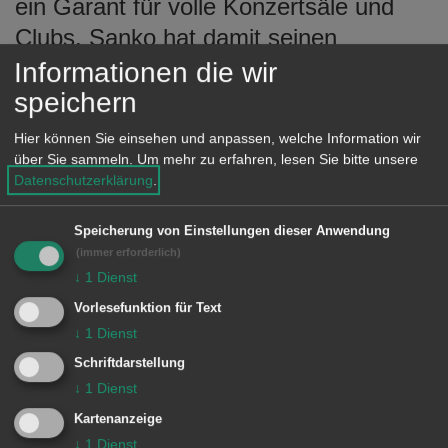
ein Garant für volle Konzertsäle und
Clubs. Sanko hat damit seinen
typischen Stil etabliert, sparsame
Informationen die wir
Instrumentalbegleitung, die den
speichern
emotionalen Gesang direkt vom Herzen
Hier können Sie einsehen und anpassen, welche Information wir
in ein effektvolles Crescende münden
über Sie sammeln.
Um mehr zu erfahren, lesen Sie bitte unsere
Datenschutzerklärung
.
lässt.
Speicherung von Einstellungen dieser Anwendung
18.45 Uhr, Petite Bellevue
(immer erforderlich)
↓
1
Dienst
„REEEAL GEEENIUS“: MARCUS
Vorlesefunktion für Text
MILLER
↓
1
Dienst
Schriftdarstellung
20.45 Uhr, Petite Bellevue
↓
1
Dienst
FIRST LADY DES FUNKJAZZ:
Kartenanzeige
CANDY DULFER
↓
1
Dienst