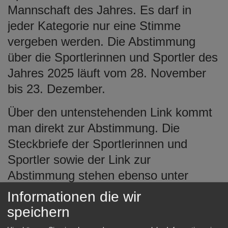
Mannschaft des Jahres. Es darf in
jeder Kategorie nur eine Stimme
vergeben werden. Die Abstimmung
über die Sportlerinnen und Sportler des
Jahres 2025 läuft vom 28. November
bis 23. Dezember.
Über den untenstehenden Link kommt
man direkt zur Abstimmung. Die
Steckbriefe der Sportlerinnen und
Sportler sowie der Link zur
Abstimmung stehen ebenso unter
www.aalen.de/sportlerwahl
zur
Informationen die wir
Verfügung. Sollte es keine Möglichkeit
speichern
geben, digital bei der Abstimmung