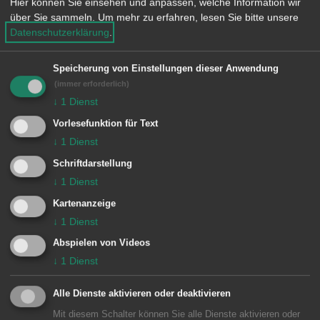
Hier können Sie einsehen und anpassen, welche Information wir
teilzunehmen, kann man sich auch
über Sie sammeln.
Um mehr zu erfahren, lesen Sie bitte unsere
Datenschutzerklärung
.
gerne an
sportamt@aalen
.de oder
07361 52-1199 wenden, um
Speicherung von Einstellungen dieser Anwendung
abzustimmen.
(immer erforderlich)
↓
1
Dienst
Vorlesefunktion für Text
↓
1
Dienst
INFO:
Schriftdarstellung
Teilnahme unter
↓
1
Dienst
www.aalen.de/sportlerwahl
oder über
Kartenanzeige
↓
1
Dienst
folgenden Link:
Abspielen von Videos
https://pollunit.com/polls/sportlerwahlaa
↓
1
Dienst
len2025
Alle Dienste aktivieren oder deaktivieren
Mit diesem Schalter können Sie alle Dienste aktivieren oder