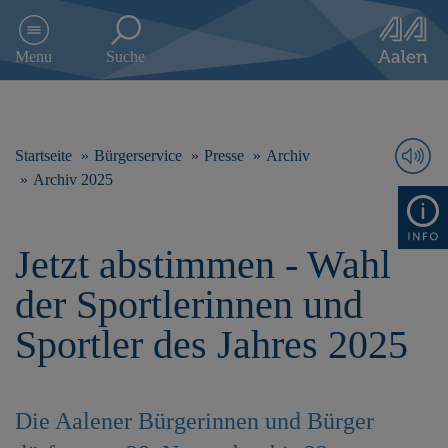
D
i
Menu
Suche
r
e
k
t
z
Startseite
Bürgerservice
Presse
Archiv
u
Archiv 2025
m
I
n
Jetzt abstimmen - Wahl
h
a
der Sportlerinnen und
l
t
Sportler des Jahres 2025
s
p
r
i
Die Aalener Bürgerinnen und Bürger
n
g