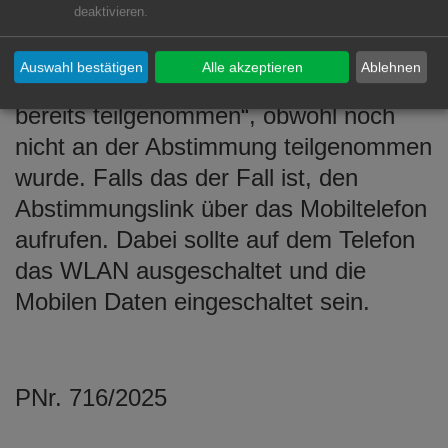
deaktivieren.
Hinweis: Möglicherweise erscheint
nach Aufrufen des Links zur
Auswahl bestätigen
Alle akzeptieren
Ablehnen
Abstimmung die Meldung „Du hast
bereits teilgenommen“, obwohl noch
nicht an der Abstimmung teilgenommen
wurde. Falls das der Fall ist, den
Abstimmungslink über das Mobiltelefon
aufrufen. Dabei sollte auf dem Telefon
das WLAN ausgeschaltet und die
Mobilen Daten eingeschaltet sein.
PNr. 716/2025