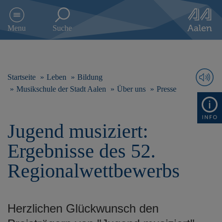
D
i
Menu
Suche
r
e
k
t
z
Startseite
Leben
Bildung
u
Musikschule der Stadt Aalen
Über uns
Presse
m
I
n
Jugend musiziert:
h
a
Ergebnisse des 52.
l
t
Regionalwettbewerbs
s
p
r
i
Herzlichen Glückwunsch den
n
g