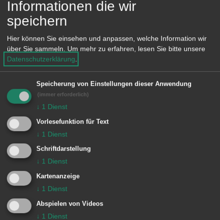
Informationen die wir
Humburger
Marie
IV
Saxophon
25
1
speichern
Weidner
Leon
IV
Saxophon
25
1
Hier können Sie einsehen und anpassen, welche Information wir
Färber
Hannes
II
Trompete
25
1
über Sie sammeln.
Um mehr zu erfahren, lesen Sie bitte unsere
Datenschutzerklärung
.
Strümpfel
Jan
II
Trompete
23
1
Brune
Leander
III
Trompete
19
2
Speicherung von Einstellungen dieser Anwendung
(immer erforderlich)
Lechner
Sebastian
IV
Trompete
19
2
↓
1
Dienst
Strümpfel
Kai
III
Posaune
23
1
Vorlesefunktion für Text
Seydelmann
Helen
IB
Klavier
20
2
↓
1
Dienst
Schmidt
Estella
IB
Klavier
20
2
Schriftdarstellung
↓
1
Dienst
Pecher
Anaise
III
Klavier
20
2
Kartenanzeige
Endt
Victoria
III
Klavier
20
2
↓
1
Dienst
Ladel
Melissa
III
Klavier
22
1
Abspielen von Videos
Brenner
Josch
II
Gitarre
20
2
↓
1
Dienst