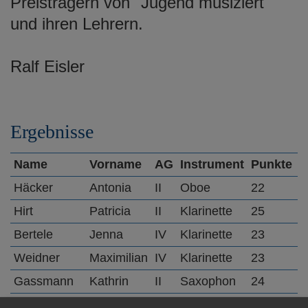
Preisträgern von "Jugend musiziert"
e
und ihren Lehrern.
n
Ralf Eisler
Ergebnisse
Name
Vorname
AG
Instrument
Punkte
P
Häcker
Antonia
II
Oboe
22
1
Hirt
Patricia
II
Klarinette
25
1
Bertele
Jenna
IV
Klarinette
23
1
Weidner
Maximilian
IV
Klarinette
23
1
Gassmann
Kathrin
II
Saxophon
24
1
Mauß
Michael
III
Saxophon
24
1