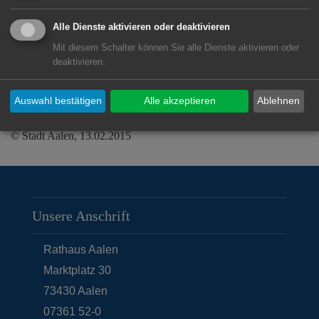
Poller
Laurin
II
Gitarre
18
2
Alle Dienste aktivieren oder deaktivieren
Schneider
Florian
V
Gitarre
14
3
Mit diesem Schalter können Sie alle Dienste aktivieren oder
deaktivieren.
Shabi
Jessica
VI
Musical
22
1
Auswahl bestätigen
Alle akzeptieren
Ablehnen
© Stadt Aalen, 13.02.2015
Unsere Anschrift
Rathaus Aalen
Marktplatz 30
73430
Aalen
07361 52-0