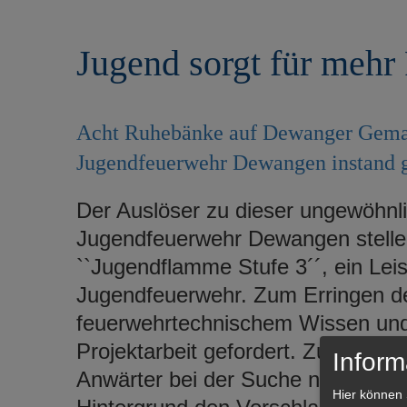
r
e
i
n
Jugend sorgt für mehr
n
g
e
n
Acht Ruhebänke auf Dewanger Gemar
Jugendfeuerwehr Dewangen instand g
Der Auslöser zu dieser ungewöhnli
Jugendfeuerwehr Dewangen stelle
``Jugendflamme Stufe 3´´, ein Le
Jugendfeuerwehr. Zum Erringen d
feuerwehrtechnischem Wissen und 
Projektarbeit gefordert. Zum Jahr
Inform
Anwärter bei der Suche nach einer
Hier können 