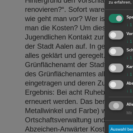
Hintergrund den Vorschlag ein: 
zu erfahren,
renovieren?“. Sofort waren alle F
wie geht man vor? Wer ist der rich
Spe
↓
1
man die Kosten? Um diese Fragen 
Vor
Jugendlichen Kontakt zur Ortscha
↓
1
der Stadt Aalen auf. In gemeins
Sch
alles geklärt und geregelt. Die Ma
↓
1
Grünflächenamt der Stadt Aalen. 
Kar
des Grünflächenamtes alle Ruhe
↓
1
eingetragen und deren Zustand foto
Abs
Ergebnis: Bei acht Ruhebänken mü
↓
1
erneuert werden. Das benötigte Ma
All
Metallwinkel und Farbe) wurde aufg
Mit
Ortschaftsverwaltung und des Grü
Abzeichen-Anwärter Kostenvorans
Auswahl bes