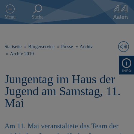
D
i
Menu
Suche
r
e
k
t
z
Startseite
Bürgerservice
Presse
Archiv
u
Archiv 2019
m
I
n
Jungentag im Haus der
h
a
Jugend am Samstag, 11.
l
t
Mai
s
p
r
i
Am 11. Mai veranstaltete das Team der
n
g