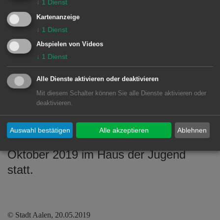
↓
1
Dienst
und Konzentration gefragt. Die
Kartenanzeige
Bandproberäume wurden für einen
↓
1
Dienst
Trommel- und Schlagzeugworkshop
Abspielen von Videos
lautstark genutzt. Wegen dem
↓
1
Dienst
schlechten Wetter wurde nur ein
Alle Dienste aktivieren oder deaktivieren
Durchgang Basketball im Freien
Mit diesem Schalter können Sie alle Dienste aktivieren oder
gespielt. Gegen den Durst gab es
deaktivieren.
leckere Fruchtcocktails.
Auswahl bestätigen
Alle akzeptieren
Ablehnen
Der nächste Jungentag findet am 19.
Oktober 2019 im Haus der Jugend
statt.
© Stadt Aalen, 20.05.2019