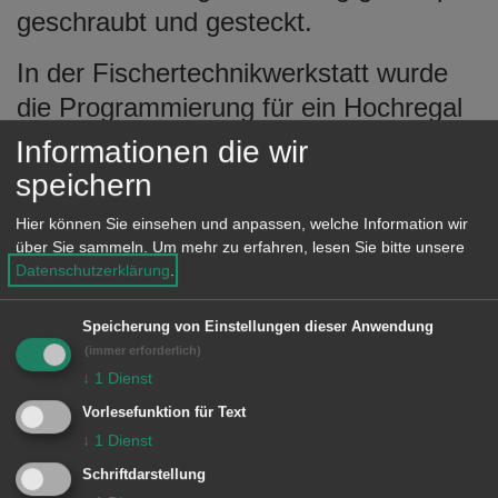
geschraubt und gesteckt.
In der Fischertechnikwerkstatt wurde
die Programmierung für ein Hochregal
ebenso realisiert, wie der
Informationen die wir
Zusammenbau eines funktionierenden
speichern
Differenzials und der Bau mehrerer
Hier können Sie einsehen und anpassen, welche Information wir
Kugelbahnen. Mit Zombieball und
über Sie sammeln.
Um mehr zu erfahren, lesen Sie bitte unsere
Datenschutzerklärung
.
Aktionen auf dem weichen Hallenboden
tobten sich die Besucher bis zur
Speicherung von Einstellungen dieser Anwendung
Erschöpfung aus. Auf der Bühne
(immer erforderlich)
konnten verschiedene „sportliche“ Test
↓
1
Dienst
absolviert werden. Beim klassischen
Vorlesefunktion für Text
↓
1
Dienst
Nageln, Bogenschießen oder
Schriftdarstellung
Discgolfen war Präzision, Koordination