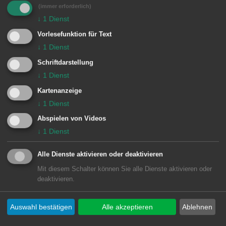
(immer erforderlich)
Freitag 8.30 bis 12 Uhr
↓
1
Dienst
Vorlesefunktion für Text
sowie nach Vereinbarung
↓
1
Dienst
Schriftdarstellung
↓
1
Dienst
Zuständige Dienststellen
Kartenanzeige
↓
1
Dienst
Amt für Tiefbau und Mobilität
Abspielen von Videos
↓
1
Dienst
Alle Dienste aktivieren oder deaktivieren
Mit diesem Schalter können Sie alle Dienste aktivieren oder
deaktivieren.
Unsere Anschrift
Amt für Tiefbau und Mobilität
Auswahl bestätigen
Alle akzeptieren
Ablehnen
Marktplatz 30