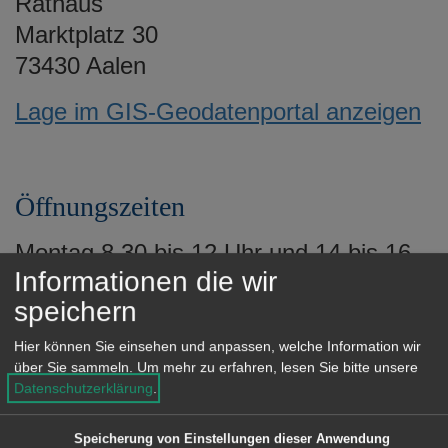
Rathaus
e
Marktplatz 30
n
73430 Aalen
Lage im GIS-Geodatenportal anzeigen
Öffnungszeiten
Montag 8.30 bis 12 Uhr und 14 bis 16
Informationen die wir
Uhr
speichern
Dienstag 8.30 bis 12 Uhr und 14 bis 16
Uhr
Hier können Sie einsehen und anpassen, welche Information wir
über Sie sammeln.
Um mehr zu erfahren, lesen Sie bitte unsere
Mittwoch 8.30 bis 12 Uhr
Datenschutzerklärung
.
Donnerstag 8.30 bis 12 Uhr und 14 bis
18 Uhr
Speicherung von Einstellungen dieser Anwendung