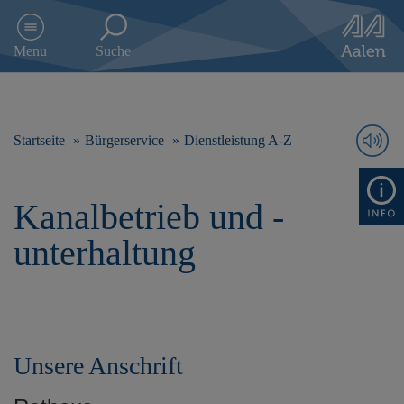
D
i
Menu
Suche
r
e
k
t
z
Startseite
Bürgerservice
Dienstleistung A-Z
u
m
I
Kanalbetrieb und -
n
h
unterhaltung
a
l
t
s
p
r
Unsere Anschrift
i
n
g