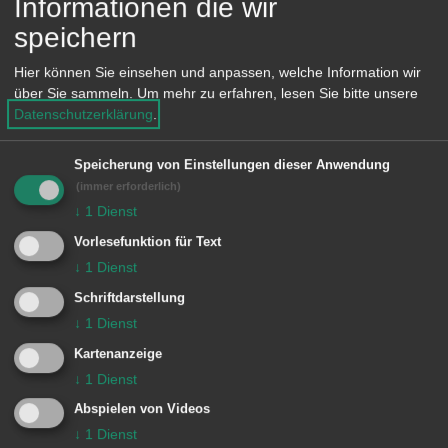
Informationen die wir
e
Karlsplatz
speichern
n
73433 Aalen-Wasseralfingen
Hier können Sie einsehen und anpassen, welche Information wir
über Sie sammeln.
Um mehr zu erfahren, lesen Sie bitte unsere
Lage im GIS-Geodatenportal anzeigen
Datenschutzerklärung
.
Speicherung von Einstellungen dieser Anwendung
(immer erforderlich)
↓
1
Dienst
Vorlesefunktion für Text
↓
1
Dienst
Unsere Anschrift
Schriftdarstellung
↓
1
Dienst
Rathaus Aalen
Kartenanzeige
Marktplatz 30
↓
1
Dienst
73430
Aalen
Abspielen von Videos
07361 52-0
↓
1
Dienst