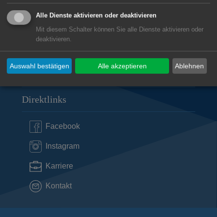
presseamt@aalen.de
Alle Dienste aktivieren oder deaktivieren
Öffnungszeiten Rathaus Aalen
Mit diesem Schalter können Sie alle Dienste aktivieren oder
deaktivieren.
Subwebs
Auswahl bestätigen
Alle akzeptieren
Ablehnen
Direktlinks
Facebook
Instagram
Karriere
Kontakt