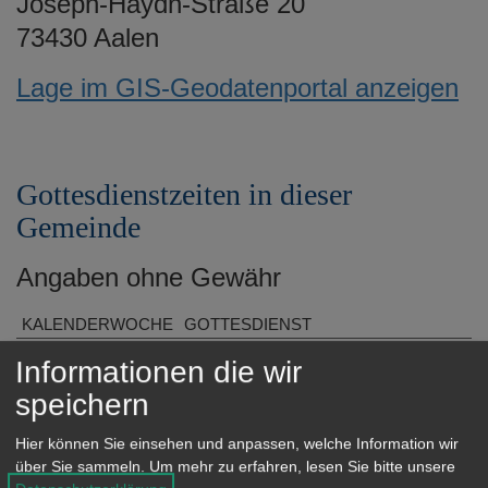
Joseph-Haydn-Straße 20
e
73430 Aalen
n
Lage im GIS-Geodatenportal anzeigen
Gottesdienstzeiten in dieser
Gemeinde
Angaben ohne Gewähr
KALENDERWOCHE
GOTTESDIENST
KW 32
So., 10.30 Uhr Eucharistiefeier
Informationen die wir
der ital. Gemeinde entfällt, 19
speichern
Uhr Eucharistiefeier entfällt
KW 33
So., 10.30 Uhr Eucharistiefeier
Hier können Sie einsehen und anpassen, welche Information wir
über Sie sammeln.
Um mehr zu erfahren, lesen Sie bitte unsere
der ital. Gemeinde entfällt, 19