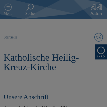
D
i
Menu
Suche
r
e
k
t
z
Startseite
u
m
I
Katholische Heilig-
n
h
Kreuz-Kirche
a
l
t
s
p
r
Unsere Anschrift
i
n
g