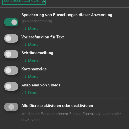
Datenschutzerklärung
.
Uhr Eucharistiefeier entfällt
KW 34
So., 10.30 Uhr Eucharistiefeier
Speicherung von Einstellungen dieser Anwendung
der ital. Gemeinde entfällt, 19
(immer erforderlich)
Uhr Eucharistiefeier entfällt
↓
1
Dienst
KW 35
So., 10.30 Uhr Eucharistiefeier
Vorlesefunktion für Text
der ital. Gemeinde entfällt, 19
↓
1
Dienst
Uhr Eucharistiefeier entfällt
Schriftdarstellung
KW 36
So., 10.30 Uhr Eucharistiefeier
↓
1
Dienst
der ital. Gemeinde entfällt, 19
Kartenanzeige
Uhr Eucharistiefeier entfällt
↓
1
Dienst
KW 37
So., 10.30 Uhr Eucharistiefeier
Abspielen von Videos
der ital. Gemeinde entfällt, 19
↓
1
Dienst
Uhr Eucharistiefeier entfällt
Alle Dienste aktivieren oder deaktivieren
Mit diesem Schalter können Sie alle Dienste aktivieren oder
deaktivieren.