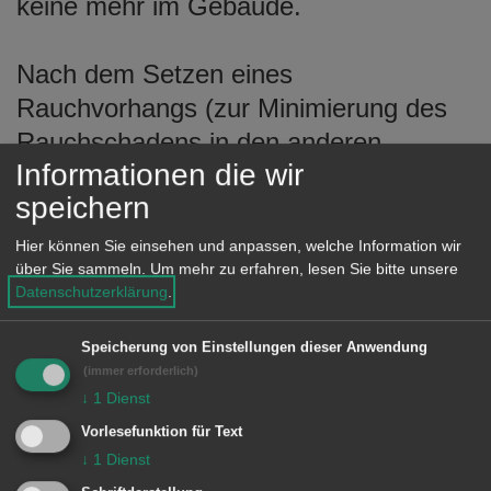
keine mehr im Gebäude.
Nach dem Setzen eines
Rauchvorhangs (zur Minimierung des
Rauchschadens in den anderen
Informationen die wir
Gebäudeteilen) wurde von einem Trupp
speichern
unter Atemschutz mit einem C-Rohr die
Brandbekämpfung im Keller begonnen.
Hier können Sie einsehen und anpassen, welche Information wir
über Sie sammeln.
Um mehr zu erfahren, lesen Sie bitte unsere
Zugleich wurden Lüftungsmaßnahmen
Datenschutzerklärung
.
eingeleitet.
Speicherung von Einstellungen dieser Anwendung
(immer erforderlich)
Abschließend wurde der Raum noch
↓
1
Dienst
gut belüftet und nach Brandnester
Vorlesefunktion für Text
durchsucht.
↓
1
Dienst