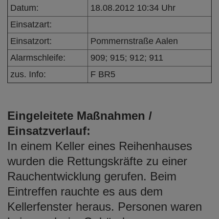
e
Datum:
18.08.2012 10:34 Uhr
n
Einsatzart:
Einsatzort:
Pommernstraße Aalen
Alarmschleife:
909; 915; 912; 911
zus. Info:
F BR5
Eingeleitete Maßnahmen /
Einsatzverlauf:
In einem Keller eines Reihenhauses
wurden die Rettungskräfte zu einer
Rauchentwicklung gerufen. Beim
Eintreffen rauchte es aus dem
Kellerfenster heraus. Personen waren