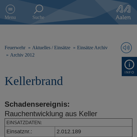
D
i
Menu
Suche
r
e
k
t
z
Feuerwehr
Aktuelles / Einsätze
Einsätze Archiv
u
Archiv 2012
m
I
n
Kellerbrand
h
a
l
t
Schadensereignis:
s
p
Rauchentwicklung aus Keller
r
i
EINSATZDATEN:
n
Einsatznr.:
2.012.189
g