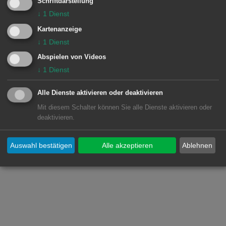
Schriftdarstellung
↓
1
Dienst
Besondere Vorkommnisse:
Kartenanzeige
↓
1
Dienst
Abspielen von Videos
↓
1
Dienst
Einheiten Feuerwehr Aalen:
Zugführer vom Dienst
1/11 ELW (ZvD)
Alle Dienste aktivieren oder deaktivieren
1 Aalen
1/33 DLA
Mit diesem Schalter können Sie alle Dienste aktivieren oder
deaktivieren.
1/42 LF 8/6
1/44 LF 16/12
1/56 GW-A
Auswahl bestätigen
Alle akzeptieren
Ablehnen
1/74 GW-T